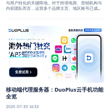
与用户转化的关键阵地。对于跨境电商、营销机构与
内容团队而言，运营多个品牌主页、地区账号已成常
态。但与此同时，多账号运营也带来了账号安全、协
作混乱与效率低下等问题。 本文将从实战角度出发，
解析Facebook多账号的安全管理方法，并介绍如何
借助SocialEcho& OmegaProxy打造安全、智能、高
效的社媒矩阵。 一、多账号运营为何越来越重要 社
移动端代理服务
交平台的算法偏好让品牌更倾向于以不同账号触达细
分受众。多品牌矩阵、区域分站、不同语言主页的出
器：DuoPlus云
现，使企业能
手机功能全览
移动端代理服务器：DuoPlus云手机功能
全览
2025-07-30 16:32