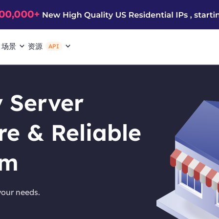
场景
资源
API
 Server
re & Reliable
om
your needs.