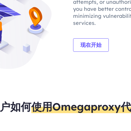
attempts, or unauthor
you have better contro
minimizing vulnerabili
services.
现在开始
户如何
使用Omegaproxy