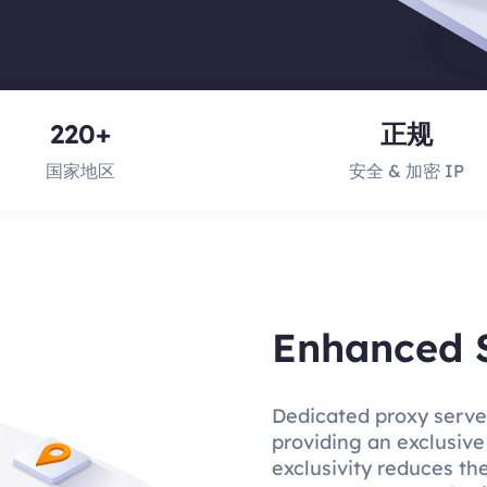
220+
正规
国家地区
安全 & 加密 IP
Enhanced 
Dedicated proxy server
providing an exclusive
exclusivity reduces th