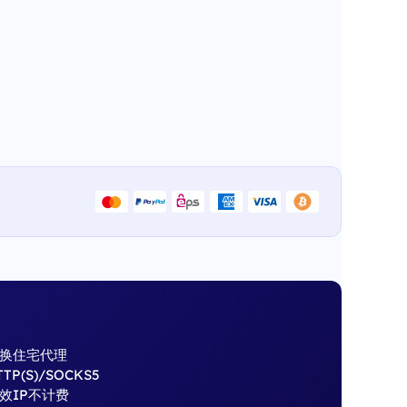
换住宅代理
TTP(S)/SOCKS5
效IP不计费