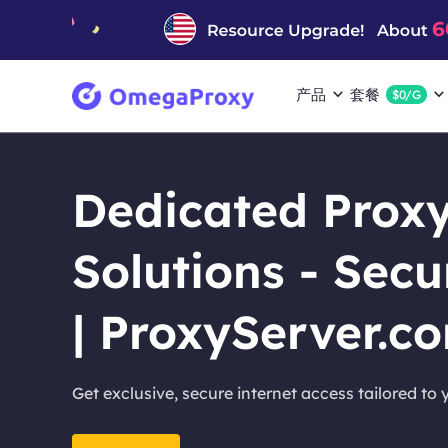
产品
套餐
$0/G
Dedicated Proxy
Solutions - Secu
| ProxyServer.c
Get exclusive, secure internet access tailored to 