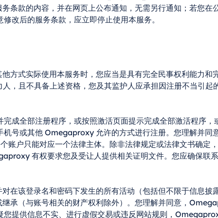
变更本服务条款的内容，并在网页上公布通知，无需另行通知；若您
意修改后的服务条款，应立即停止使用本服务。
允许的其他方式实际使用本服务时，您应当是具有完全民事权利能力
人，且不具备上述资格，您及其监护人应承担因注册不当引起的所有
成全部注册程序，或按照激活页面提示完成全部激活程序，或以其他
或其他 Omegaproxy 允许的方式进行注册。您理解并同意，
户，但每个账户只能对应一个法律主体。除非法律规定或法律文书确
gaproxy 有权要求您及受让人提供相关证明文件。您应确保
密性，并对在该登录名和密码下发生的所有活动（包括但不限于信息
赠予或继承（与账号相关的财产权利除外）。您理解并同意，Omega
您提供信息不实、进行虚假交易或违反网站规则，Omegapro