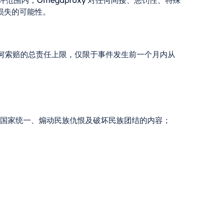
范围内，Omegaproxy 对任何间接、惩罚性、特殊
损失的可能性。
款下任何索赔的总责任上限，仅限于事件发生前一个月内从
坏国家统一、煽动民族仇恨及破坏民族团结的内容；
通过电子邮件联系我们