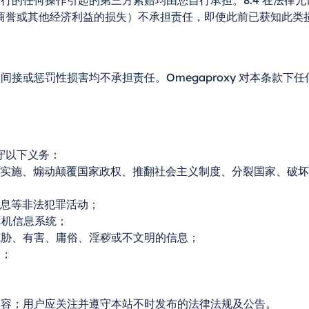
行的任何操作引起的第三方索赔均由您自行承担。8.4 在法律允许
商誉或其他经济利益的损失）不承担责任，即使此前已获知此类
殊、间接或惩罚性损害均不承担责任。Omegaproxy 对本条
守以下义务：
法规实施、煽动颠覆国家政权、推翻社会主义制度、分裂国家、破
；
信息等非法犯罪活动；
算机信息系统；
、威胁、有害、庸俗、淫秽或不文明的信息；
息；
的内容；用户应关注并遵守本站不时发布的法律法规及公告。