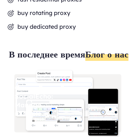
buy rotating proxy
buy dedicated proxy
В последнее время
Блог о нас
OmegaProxy &
SocialEcho:
Manage
multiple
Facebook
accounts