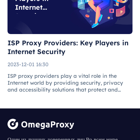
Internet
Security
ISP Proxy Providers: Key Players in
Internet Security
2023-12-01 16:30
ISP proxy providers play a vital role in the
Internet world by providing security, privacy
and accessibility solutions that protect and
facilitate the online environment for users and
businesses.
Understanding
the Process of
Один из лучших доверенных лиц.Во всем мире