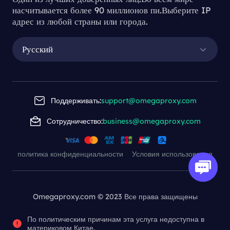
насчитывается более 90 миллионов пи.Выберите IP
Downloading
адрес из любой страны или города.
Proxy Servers
Русский
Understanding the Process of Downl
oading Proxy Servers
Поддерживать:
support@omegaproxy.com
Сотрудничество:
business@omegaproxy.com
2023-11-23 14:37
This article delves into the process of
downloading a proxy server, highlighting the
политика конфиденциальности
Условия использования
importance of these tools in improving online
security, privacy, and access to diverse content.
Omegaproxy.com © 2023 Все права защищены
По политическим причинам эта услуга недоступна в
материковом Китае.