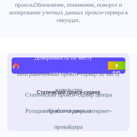
прокси.Обновление, понижение, поворот и
копирование учетных данных прокси-сервера в
секундах.
Доверенность по месту
$
жительства
Неограниченный прокси-сервер по месту
0/G
жительства
Статический прокси-сервер
Статический прокси-сервер центра
обработки данных
Ротация прокси-сервера интернет-
провайдера