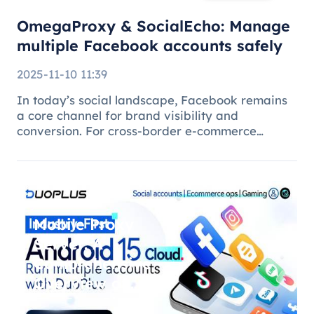
safely
OmegaProxy & SocialEcho: Manage
multiple Facebook accounts safely
2025-11-10 11:39
In today’s social landscape, Facebook remains
a core channel for brand visibility and
conversion. For cross-border e-commerce
brands, marketing agencies, and content teams,
managing multiple brand pages or regional
accounts has become standard practice. H
Mobile Proxy
Server: A
Comprehensive
Overview of
DuoPlus Cloud