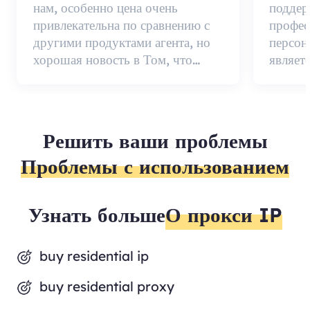
нам, особенно цена очень
поддер
привлекательна по сравнению с
профес
другими продуктами агента, но
персон
хорошая новость в Том, что
являет
качество агента очень
качест
эффективно и стоит
постав
использовать.
вниман
нет...
Решить ваши проблемы
Проблемы с использованием
Узнать больше
О прокси IP
buy residential ip
buy residential proxy