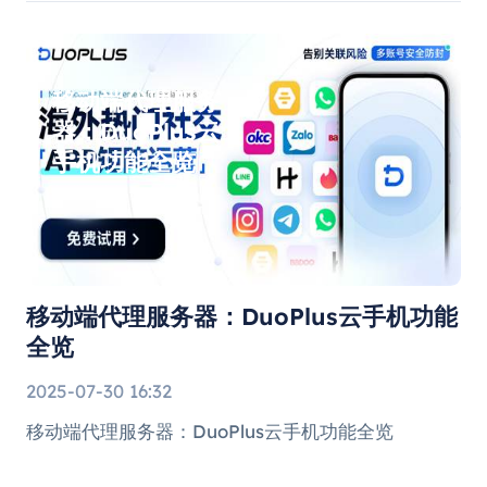
作混乱与效率低下等问题。 本文将从实战角度出发，
解析Facebook多账号的安全管理方法，并介绍如何
借助SocialEcho& OmegaProxy打造安全、智能、高
效的社媒矩阵。 一、多账号运营为何越来越重要 社
移动端代理服务
交平台的算法偏好让品牌更倾向于以不同账号触达细
分受众。多品牌矩阵、区域分站、不同语言主页的出
器：DuoPlus云
现，使企业能
手机功能全览
移动端代理服务器：DuoPlus云手机功能
全览
2025-07-30 16:32
移动端代理服务器：DuoPlus云手机功能全览