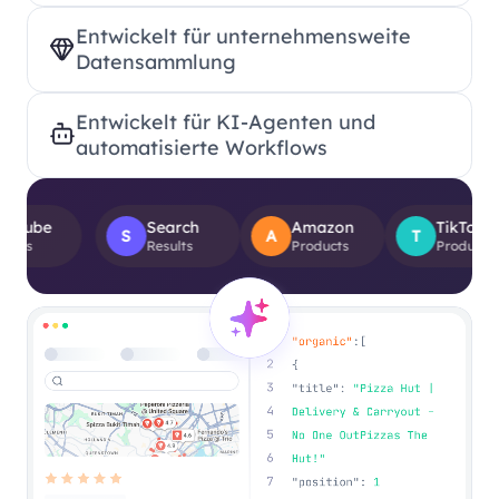
Entwickelt für unternehmensweite
Datensammlung
Entwickelt für KI-Agenten und
automatisierte Workflows
Search
Amazon
TikTok
S
A
T
Results
Products
Product Views