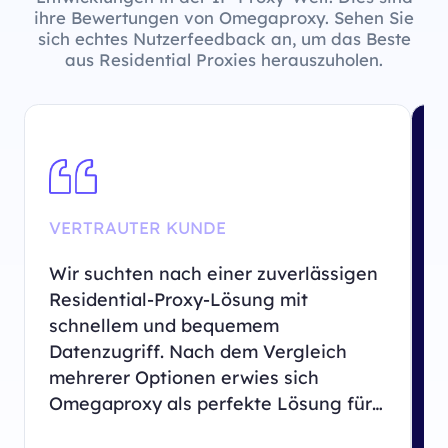
ihre Bewertungen von Omegaproxy. Sehen Sie
sich echtes Nutzerfeedback an, um das Beste
aus Residential Proxies herauszuholen.
VERTRAUTER KUNDE
Z
Wir suchten nach einer zuverlässigen
U
Residential-Proxy-Lösung mit
r
schnellem und bequemem
D
Datenzugriff. Nach dem Vergleich
e
mehrerer Optionen erwies sich
U
Omegaproxy als perfekte Lösung für
g
unsere Geschäftsanforderungen.
O