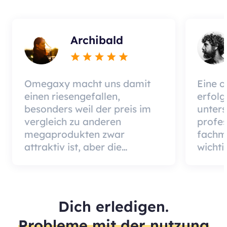
Archibald
Omegaxy macht uns damit
Eine o
einen riesengefallen,
erfolg
besonders weil der preis im
unters
vergleich zu anderen
profes
megaprodukten zwar
fachm
attraktiv ist, aber die
wichti
kompassqualität ist sehr
hochw
assistentin und nützlich.
dienst
jeden
behalt
Dich erledigen.
Probleme mit der nutzung