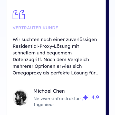
VERTRAUTER KUNDE
Z
Wir suchten nach einer zuverlässigen
U
Residential-Proxy-Lösung mit
r
schnellem und bequemem
D
Datenzugriff. Nach dem Vergleich
e
mehrerer Optionen erwies sich
U
Omegaproxy als perfekte Lösung für
g
unsere Geschäftsanforderungen.
O
w
Michael Chen
4.9
Netzwerkinfrastruktur-
Ingenieur