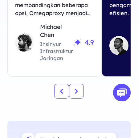
membandingkan beberapa
pengambil
opsi, Omegaproxy menjadi
efisien. D
pilihan terbaik untuk
penyedia 
Michael
kebutuhan bisnis kami.
tinjau, O
P
Chen
menawark
4.9
Insinyur
kami butu
Infrastruktur
A
Jaringan
D