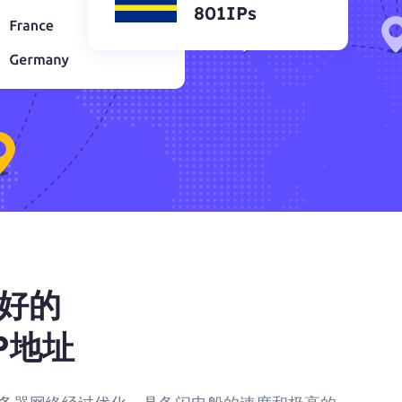
801IPs
好的
P地址