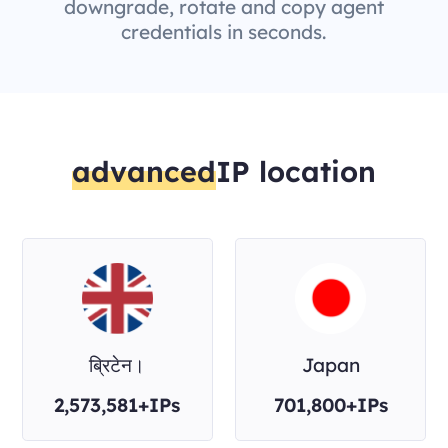
downgrade, rotate and copy agent
credentials in seconds.
advanced
IP location
ब्रिटेन।
Japan
2,573,581+IPs
701,800+IPs