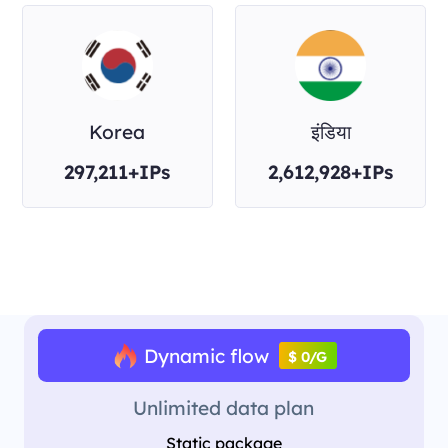
Korea
इंडिया
297,211+IPs
2,612,928+IPs
Dynamic flow
$ 0/G
Unlimited data plan
Static package