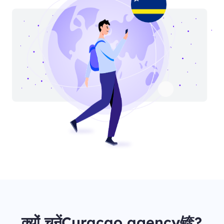
क्यों चुनेंCuraçao agency锛?