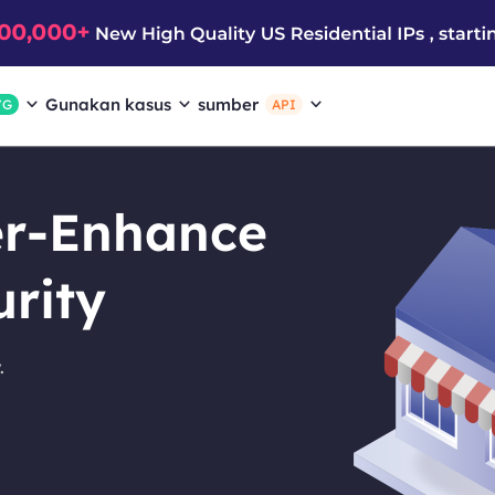
Gunakan kasus
sumber
/G
API
er-Enhance
urity
.