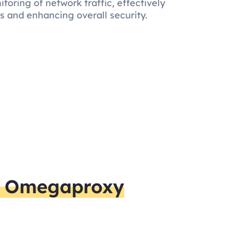
ring of network traffic, effectively
es and enhancing overall security.
y Omegaproxy