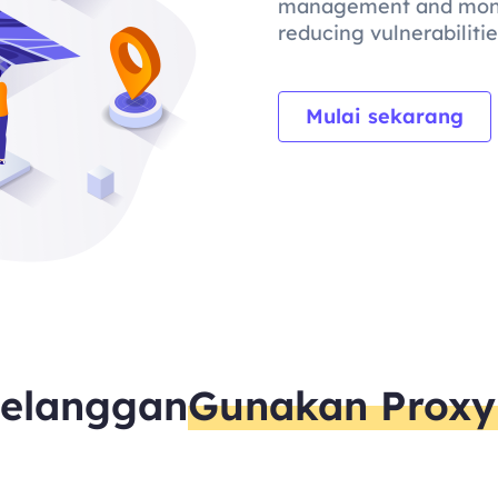
management and monito
reducing vulnerabiliti
Mulai sekarang
elanggan
Gunakan Prox