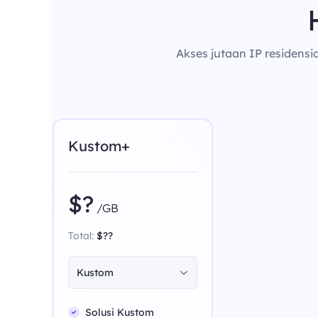
Akses jutaan IP residensi
Kustom+
$?
/GB
Total:
$??
Kustom
Solusi Kustom