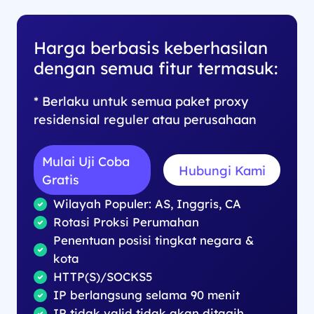
Harga berbasis keberhasilan
dengan semua fitur termasuk:
* Berlaku untuk semua paket proxy
residensial reguler atau perusahaan
Mulai Uji Coba
Hubungi Kami
Gratis
Wilayah Populer: AS, Inggris, CA
Rotasi Proksi Perumahan
Penentuan posisi tingkat negara &
kota
HTTP(S)/SOCKS5
IP berlangsung selama 90 menit
IP tidak valid tidak akan ditagih