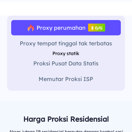
Proxy perumahan
$ 0/G
Proxy tempat tinggal tak terbatas
Proxy statik
Proksi Pusat Data Statis
Memutar Proksi ISP
Harga Proksi Residensial
Akses jutaan IP residensial berputar dengan kontrol sesi