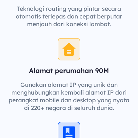
Teknologi routing yang pintar secara
otomatis terlepas dan cepat berputar
menjauh dari koneksi lambat.
Alamat perumahan 90M
Gunakan alamat IP yang unik dan
menghubungkan kembali alamat IP dari
perangkat mobile dan desktop yang nyata
di 220+ negara di seluruh dunia.