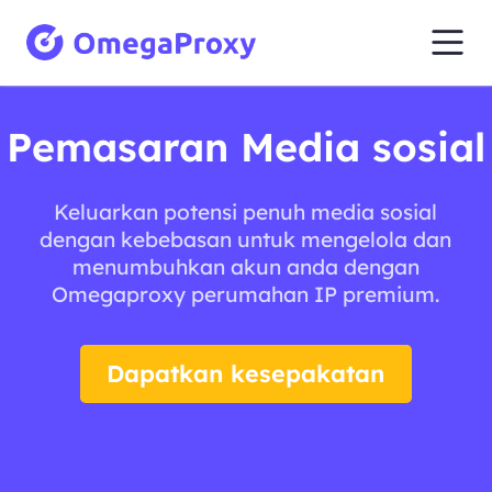
Pemasaran Media sosial
Keluarkan potensi penuh media sosial
dengan kebebasan untuk mengelola dan
menumbuhkan akun anda dengan
Omegaproxy perumahan IP premium.
Dapatkan kesepakatan