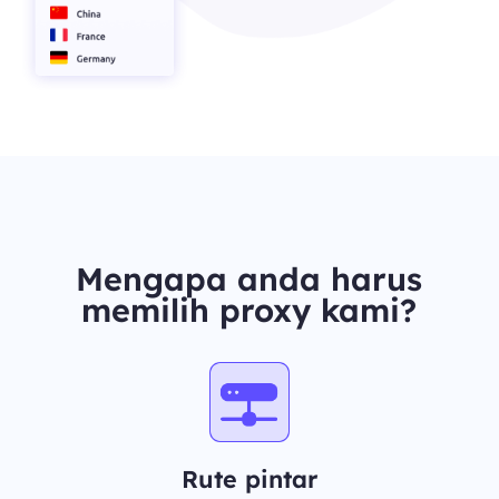
Mengapa anda harus
memilih proxy kami?
Rute pintar