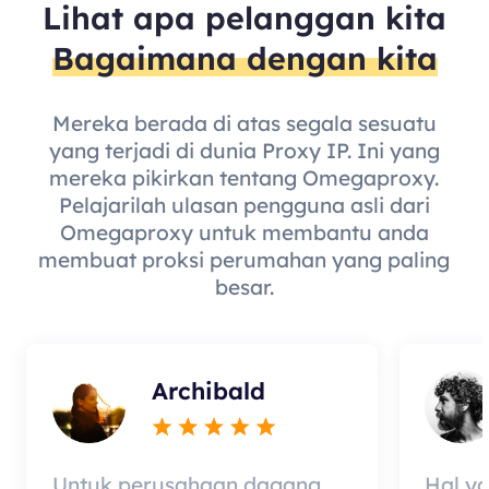
Lihat apa pelanggan kita
Bagaimana dengan kita
Mereka berada di atas segala sesuatu
yang terjadi di dunia Proxy IP. Ini yang
mereka pikirkan tentang Omegaproxy.
Pelajarilah ulasan pengguna asli dari
Omegaproxy untuk membantu anda
membuat proksi perumahan yang paling
besar.
Archibald
Untuk perusahaan dagang
Hal y