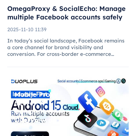
OmegaProxy & SocialEcho: Manage
multiple Facebook accounts safely
2025-11-10 11:39
In today’s social landscape, Facebook remains
a core channel for brand visibility and
conversion. For cross-border e-commerce
brands, marketing agencies, and content teams,
managing multiple brand pages or regional
accounts has become standard practice. H
Mobile Proxy
Server: A
Comprehensive
Overview of
DuoPlus Cloud