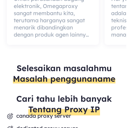
elektronik, Omegaproxy
tenta
sangat membantu kita,
adala
terutama harganya sangat
teknis
menarik dibandingkan
profe
dengan produk agen lainnya,
manaj
tetapi kabar baiknya adalah
berded
kualitas agen itu sangat
merup
efektif dan layak digunakan.
dari 
kualit
Selesaikan masalahmu
mempe
Masalah penggunaname
pelang
Cari tahu lebih banyak
Tentang Proxy IP
canada proxy server