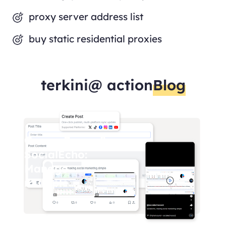
proxy server address list
buy static residential proxies
terkini@ action
Blog
OmegaProxy &
SocialEcho:
Manage
multiple
Facebook
accounts
safely