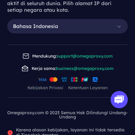
aktif di seluruh dunia. Pilih alamat IP dari
Downloading
setiap negara atau kota.
Proxy Servers
Bahasa Indonesia
Understanding the Process of Downl
oading Proxy Servers
Mendukung:
support@omegaproxy.com
Kerja sama:
business@omegaproxy.com
2023-11-23 14:37
This article delves into the process of
downloading a proxy server, highlighting the
Kebijakan Privasi
Ketentuan Layanan
importance of these tools in improving online
security, privacy, and access to diverse content.
Omegaproxy.com © 2023 Semua Hak Dilindungi Undang-
Undang
Karena alasan kebijakan, layanan ini tidak tersedia
Understanding