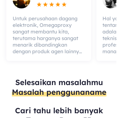
Untuk perusahaan dagang
Hal y
elektronik, Omegaproxy
tenta
sangat membantu kita,
adala
terutama harganya sangat
teknis
menarik dibandingkan
profe
dengan produk agen lainnya,
manaj
tetapi kabar baiknya adalah
berded
kualitas agen itu sangat
merup
efektif dan layak digunakan.
dari 
kualit
Selesaikan masalahmu
mempe
Masalah penggunaname
pelang
Cari tahu lebih banyak