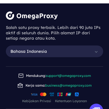
Understanding
the Process of
Salah satu proxy terbaik. Lebih dari 90 juta IPs
aktif di seluruh dunia. Pilih alamat IP dari
Downloading
setiap negara atau kota.
Proxy Servers
Bahasa Indonesia
Understanding the Process of Downl
oading Proxy Servers
Mendukung:
support@omegaproxy.com
Kerja sama:
business@omegaproxy.com
2023-11-23 14:37
This article delves into the process of
downloading a proxy server, highlighting the
Kebijakan Privasi
Ketentuan Layanan
importance of these tools in improving online