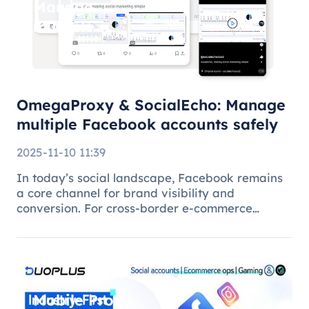
Manage
multiple
Facebook
accounts
safely
OmegaProxy & SocialEcho: Manage
multiple Facebook accounts safely
2025-11-10 11:39
In today’s social landscape, Facebook remains
a core channel for brand visibility and
conversion. For cross-border e-commerce
brands, marketing agencies, and content teams,
managing multiple brand pages or regional
accounts has become standard practice. H
Mobile Proxy