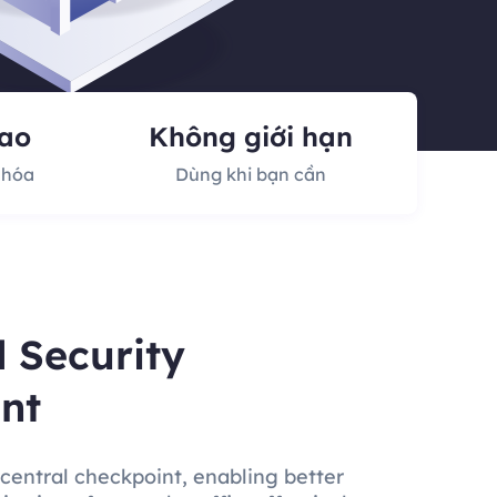
cao
Không giới hạn
 hóa
Dùng khi bạn cần
d Security
nt
 central checkpoint, enabling better