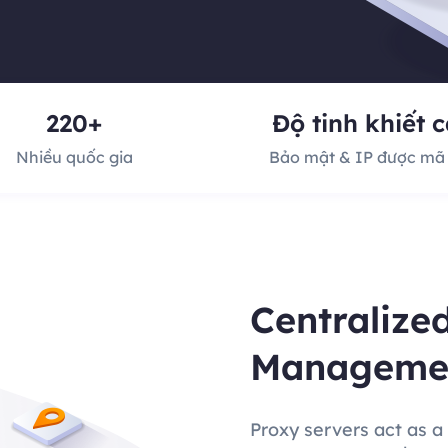
220+
Độ tinh khiết 
Nhiều quốc gia
Bảo mật & IP được mã
Centralize
Manageme
Proxy servers act as a