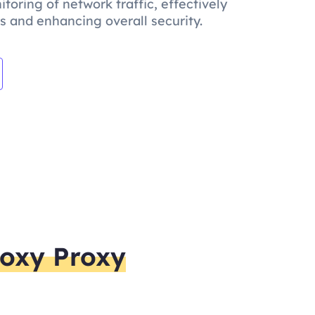
ring of network traffic, effectively
es and enhancing overall security.
oxy Proxy