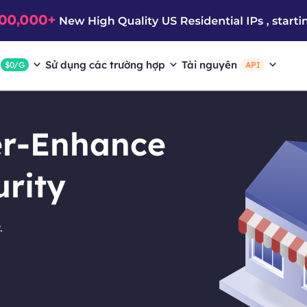
Sử dụng các trường hợp
Tài nguyên
$0/G
API
er-Enhance
urity
.