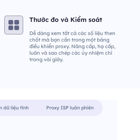
Thước đo và Kiểm soát
Dễ dàng xem tất cả các số liệu then
chốt mà bạn cần trong một bảng
điều khiển proxy. Nâng cấp, hạ cấp,
luân và sao chép các ủy nhiệm chỉ
trong vài giây.
 dữ liệu tĩnh
Proxy ISP luân phiên