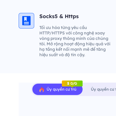
Socks5 & Https
Tối ưu hóa từng yêu cầu
HTTP/HTTPS với công nghệ xoay
vòng proxy thông minh của chúng
tôi. Mở rộng hoạt động hiệu quả với
hạ tầng kết nối mạnh mẽ để tăng
hiệu suất và độ tin cậy.
$ 0/G
Ủy quyền cư trú
Ủy quyền cư 