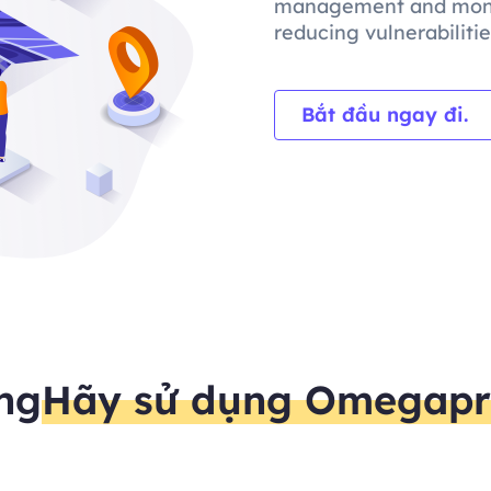
management and monito
reducing vulnerabiliti
Bắt đầu ngay đi.
ng
Hãy sử dụng Omegapr