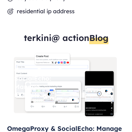
residential ip address
terkini@ action
Blog
OmegaProxy &
SocialEcho:
Manage
multiple
Facebook
accounts
safely
OmegaProxy & SocialEcho: Manage