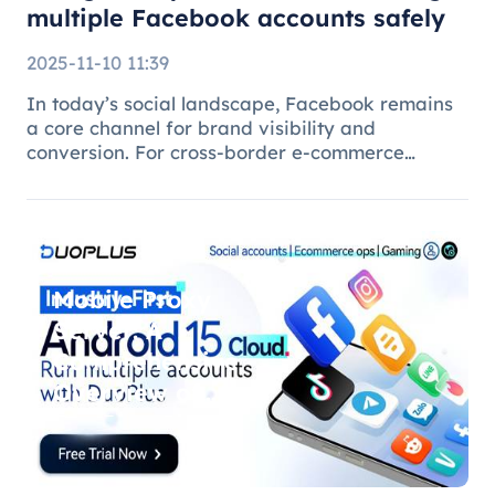
multiple Facebook accounts safely
2025-11-10 11:39
In today’s social landscape, Facebook remains
a core channel for brand visibility and
conversion. For cross-border e-commerce
brands, marketing agencies, and content teams,
managing multiple brand pages or regional
accounts has become standard practice. H
Mobile Proxy
Server: A
Comprehensive
Overview of
DuoPlus Cloud
Phone F