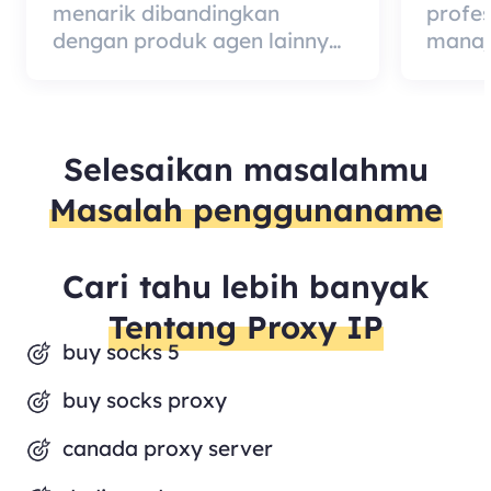
menarik dibandingkan
profe
dengan produk agen lainnya,
manaj
tetapi kabar baiknya adalah
berded
kualitas agen itu sangat
merup
efektif dan layak digunakan.
dari 
kualit
Selesaikan masalahmu
mempe
Masalah penggunaname
pelang
Cari tahu lebih banyak
Tentang Proxy IP
buy socks 5
buy socks proxy
canada proxy server