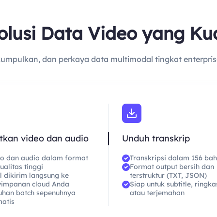
olusi Data Video yang Ku
kumpulkan, dan perkaya data multimodal tingkat enterpri
tkan video dan audio
Unduh transkrip
o dan audio dalam format
Transkripsi dalam 156 ba
ualitas tinggi
Format output bersih dan
l dikirim langsung ke
terstruktur (TXT, JSON)
yimpanan cloud Anda
Siap untuk subtitle, ringka
han batch sepenuhnya
atau terjemahan
atis