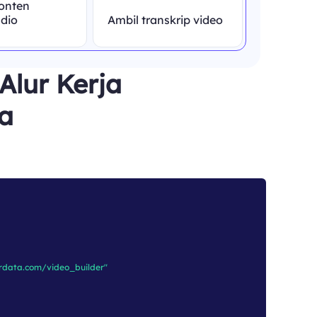
onten
dio
Ambil transkrip video
Alur Kerja
a
ordata.com/video_builder"