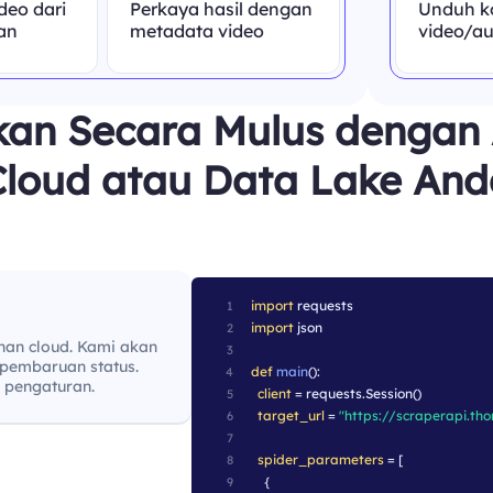
deo dari
Perkaya hasil dengan
Unduh k
ian
metadata video
video/au
kan Secara Mulus dengan 
Cloud atau Data Lake And
import
 requests
1
import
 json
2
nan cloud. Kami akan
3
pembaruan status.
def
main
():
4
 pengaturan.
client
 = requests.Session()
5
target_url
 = 
"https://scraperapi.th
6
7
spider_parameters
 = [
8
    {
9