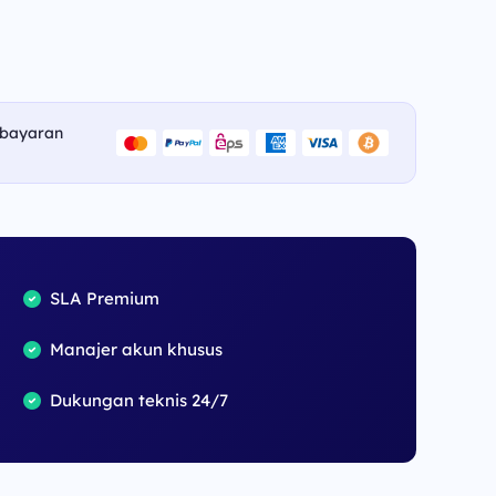
w-form-urlencoded"
bayaran
ta=form_data, headers=headers)
n HTTPError for bad responses
ode}"
)
)
Exception 
as
 e:
SLA Premium
Manajer akun khusus
Dukungan teknis 24/7