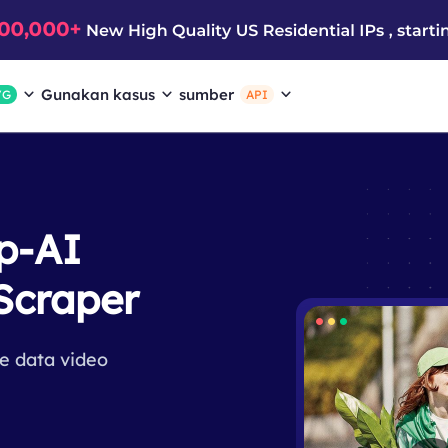
Gunakan kasus
sumber
/G
API
p-AI
Scraper
ke data video