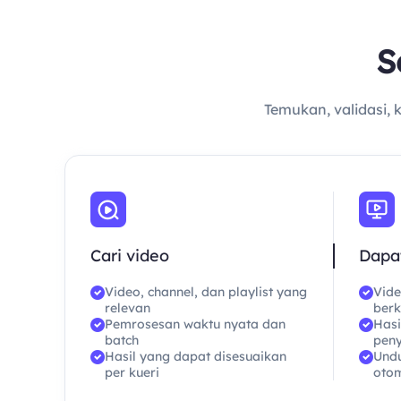
S
Temukan, validasi, 
Cari video
Dapa
Video, channel, dan playlist yang
Vide
relevan
berk
Pemrosesan waktu nyata dan
Hasi
batch
pen
Hasil yang dapat disesuaikan
Undu
per kueri
otom