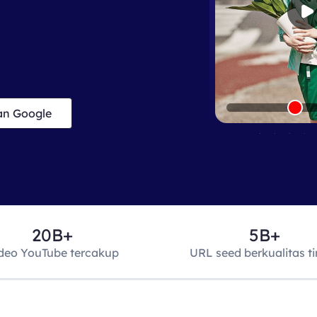
an Google
20B+
5B+
deo YouTube tercakup
URL seed berkualitas ti