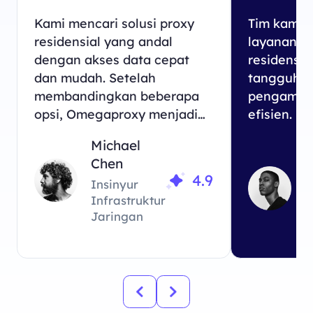
Kami mencari solusi proxy
Tim kami 
residensial yang andal
layanan p
dengan akses data cepat
residensia
dan mudah. Setelah
tangguh d
membandingkan beberapa
pengambil
opsi, Omegaproxy menjadi
efisien. D
pilihan terbaik untuk
penyedia 
Michael
kebutuhan bisnis kami.
tinjau, O
P
Chen
menawark
4.9
Insinyur
kami butu
Infrastruktur
A
Jaringan
D