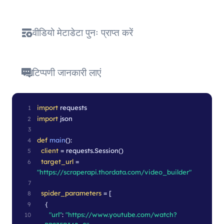
वीडियो मेटाडेटा पुनः प्राप्त करें
टिप्पणी जानकारी लाएं
import
 requests
1
import
 json
2
3
def
main
():
4
client
 = requests.Session()
5
target_url
 = 
6
"https://scraperapi.thordata.com/video_builder"
7
spider_parameters
 = [
8
    {
9
"url"
: 
"https://www.youtube.com/watch?
10