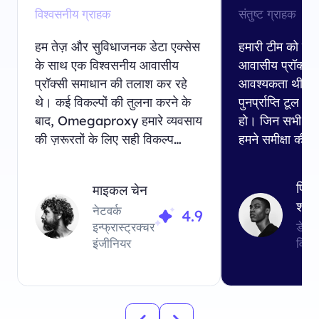
विश्वसनीय ग्राहक
संतुष्ट ग्राहक
हम तेज़ और सुविधाजनक डेटा एक्सेस
हमारी टीम को एक
के साथ एक विश्वसनीय आवासीय
आवासीय प्रॉक्सी 
प्रॉक्सी समाधान की तलाश कर रहे
आवश्यकता थी, ज
थे। कई विकल्पों की तुलना करने के
पुनर्प्राप्ति टूल क
बाद, Omegaproxy हमारे व्यवसाय
हो। जिन सभी प्र
की ज़रूरतों के लिए सही विकल्प
हमने समीक्षा की, उ
साबित हुआ।
Omegaproxy ने
किया जो हम चाहत
प्रिय
माइकल चेन
शर्मा
नेटवर्क
4.9
इन्फ्रास्ट्रक्चर
डेटा
इंजीनियर
विश्