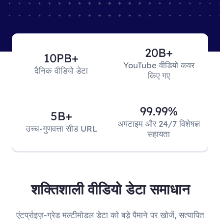
20B+
10PB+
YouTube वीडियो कवर
दैनिक वीडियो डेटा
किए गए
99.99%
5B+
अपटाइम और 24/7 विशेषज्ञ
उच्च-गुणवत्ता सीड URL
सहायता
शक्तिशाली वीडियो डेटा समाधान
एंटर्प्राइज़-ग्रेड मल्टीमोडल डेटा को बड़े पैमाने पर खोजें, सत्यापित