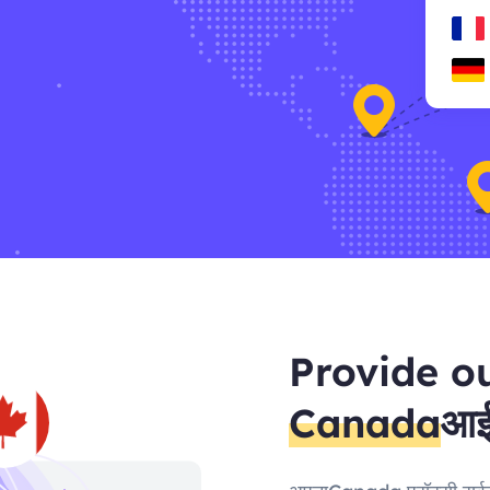
Provide o
Canada
आई