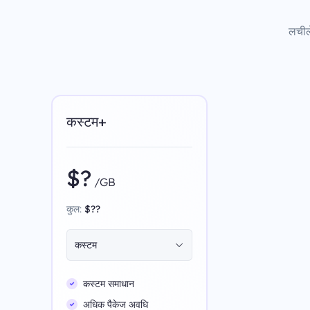
लचीले
कस्टम+
$?
/GB
कुल:
$??
कस्टम
कस्टम समाधान
अधिक पैकेज अवधि