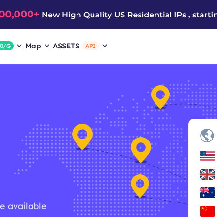
Map
ASSETS
$0/G
API
re available