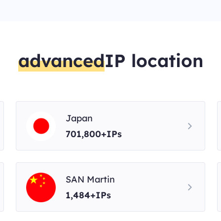
advanced
IP location
Japan
701,800+IPs
SAN Martin
1,484+IPs