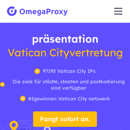
präsentation
Vatican Cityvertretung
97193 Vatican City IPs
Die ziele für städte, staaten und postkodierung
sind verfügbar
#1gewinnen Vatican City netzwerk
Fangt sofort an.