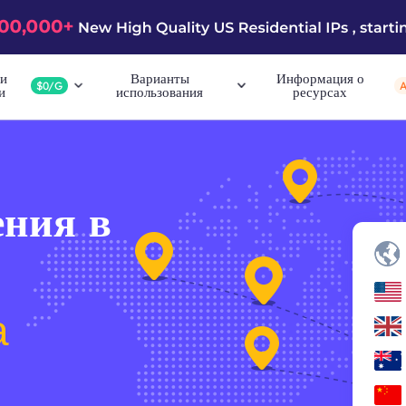
и
Варианты
Информация о
$0/G
и
использования
ресурсах
ния в
а