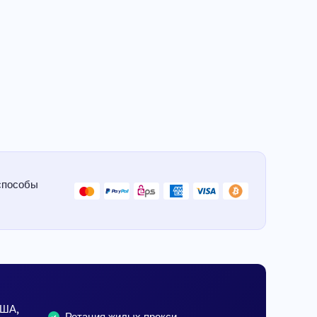
способы
США,
Ротация жилых прокси