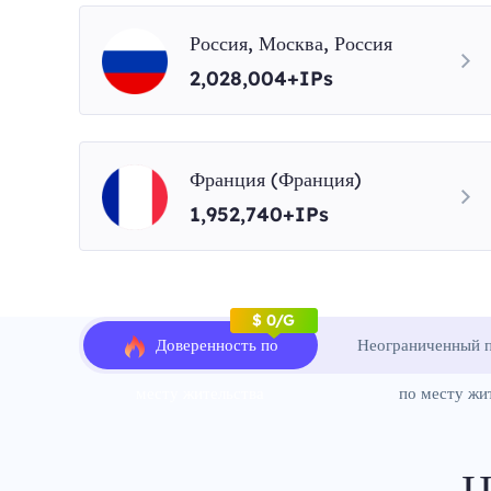
Россия, Москва, Россия
2,028,004+IPs
Франция (Франция)
1,952,740+IPs
$ 0/G
Доверенность по
Неограниченный п
месту жительства
по месту жи
Ц