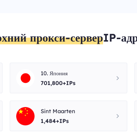
рхний прокси-сервер
IP-адр
10. Япония
701,800+IPs
Sint Maarten
1,484+IPs