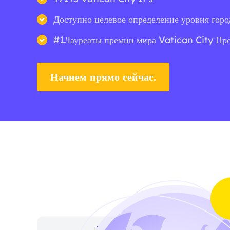
Доступно целевое определение уровня горо
#1Лауреаты премии мира Vatican City Пр
Начнем прямо сейчас.