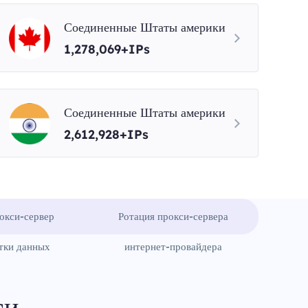
Соединенные Штаты америки
1,278,069+IPs
Соединенные Штаты америки
2,612,928+IPs
окси-сервер
Ротация прокси-сервера
тки данных
интернет-провайдера
си