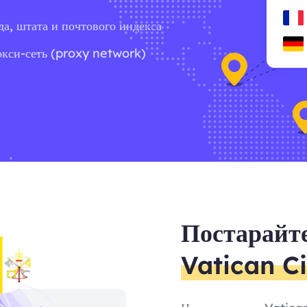
да, штата и почтового индекса
окси-сеть (proxy network)
Постарайте
Vatican Ci