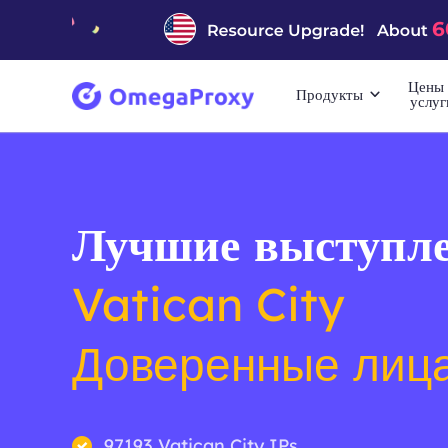
Цены 
Продукты
услуг
Лучшие выступле
Vatican City
Доверенные лиц
97193 Vatican City IPs