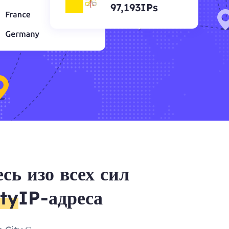
97,193IPs
сь изо всех сил
ty
IP-адреса