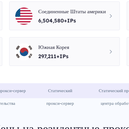
Соединенные Штаты америки
6,504,580+IPs
Южная Корея
297,211+IPs
рокси-сервер
Статический
Статический пр
тельства
прокси-сервер
центра обрабо
ены на резидентные прок