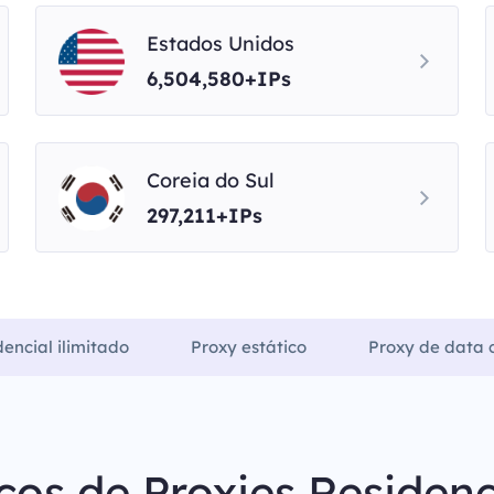
Estados Unidos
6,504,580+IPs
Coreia do Sul
297,211+IPs
dencial ilimitado
Proxy estático
Proxy de data c
ços de Proxies Residenc