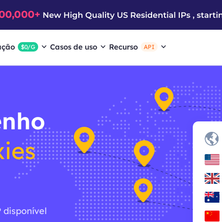
ação
Casos de uso
Recurso
$0/G
API
enho
xies
 disponível