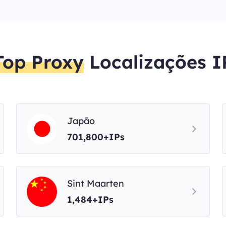
Top Proxy
Localizações I
Japão
701,800+IPs
Sint Maarten
1,484+IPs