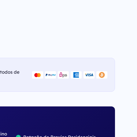
étodos de
eino