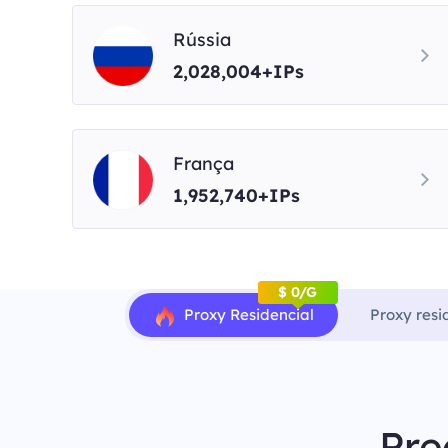
Rússia
2,028,004+IPs
França
1,952,740+IPs
$ 0/G
Proxy Residencial
Proxy resi
Pre