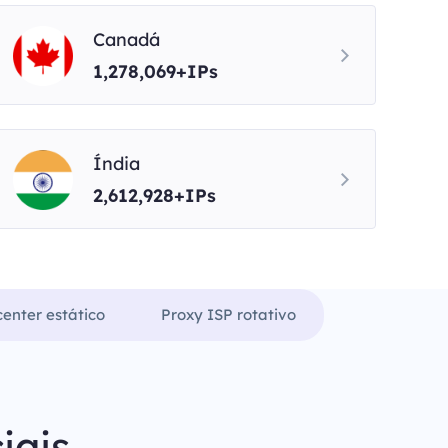
Canadá
1,278,069+IPs
Índia
2,612,928+IPs
enter estático
Proxy ISP rotativo
iais