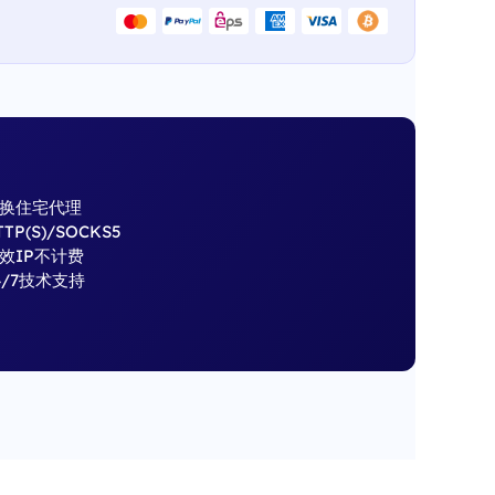
换住宅代理
TTP(S)/SOCKS5
效IP不计费
4/7技术支持