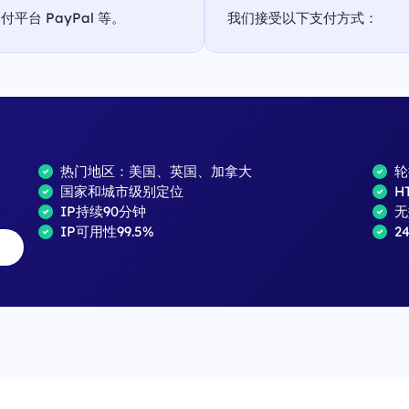
台 PayPal 等。
我们接受以下支付方式：
热门地区：美国、英国、加拿大
轮
国家和城市级别定位
H
IP持续90分钟
无
IP可用性99.5%
2