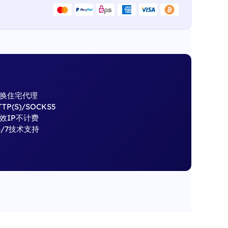
换住宅代理
TTP(S)/SOCKS5
效IP不计费
4/7技术支持