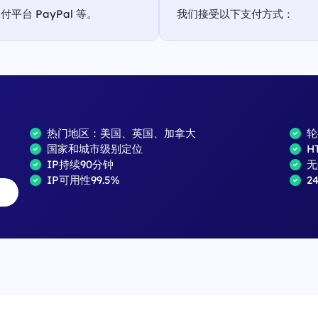
台 PayPal 等。
我们接受以下支付方式：
热门地区：美国、英国、加拿大
轮
国家和城市级别定位
H
IP持续90分钟
无
IP可用性99.5%
2