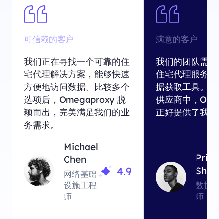
可信赖的客户
满意的客户
我们正在寻找一个可靠的住
我们的团队需要
宅代理解决方案，能够快速
住宅代理服务结
方便地访问数据。比较多个
据获取工具。在
选项后，Omegaproxy 脱
供应商中，Omeg
颖而出，完美满足我们的业
正好提供了我们
务需求。
Michael
Priy
Chen
4.9
Sha
网络基础
设施工程
数据
师
师