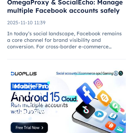
OmegaProxy & SocialEcho: Manage
multiple Facebook accounts safely
2025-11-10 11:39
In today’s social landscape, Facebook remains
a core channel for brand visibility and
conversion. For cross-border e-commerce
brands, marketing agencies, and content teams,
managing multiple brand pages or regional
accounts has become standard practice. H
Mobile Proxy
Server: A
Comprehensive
Overview of
DuoPlus Cloud
Phone F