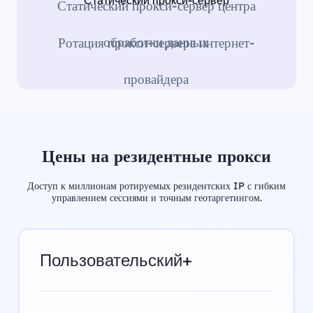
Статический прокси-сервер
Статический прокси-сервер центра
обработки данных
Ротация прокси-сервера интернет-
провайдера
Цены на резидентные прокси
Доступ к миллионам ротируемых резидентских IP с гибким
управлением сессиями и точным геотаргетингом.
Пользовательский+