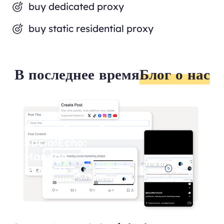
buy dedicated proxy
buy static residential proxy
В последнее время
Блог о нас
OmegaProxy &
SocialEcho:
Manage
multiple
Facebook
accounts
safely