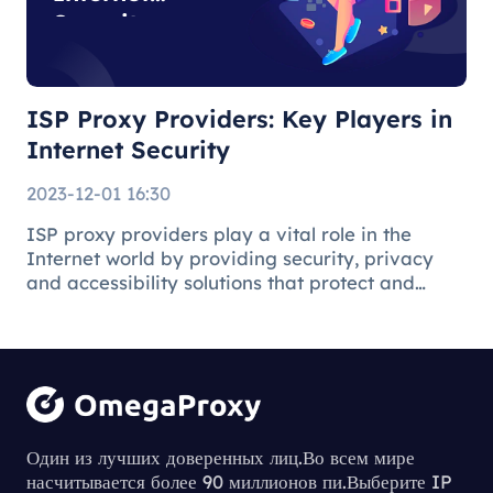
Security
ISP Proxy Providers: Key Players in
Internet Security
2023-12-01 16:30
ISP proxy providers play a vital role in the
Internet world by providing security, privacy
and accessibility solutions that protect and
facilitate the online environment for users and
businesses.
Understanding
the Process of
Один из лучших доверенных лиц.Во всем мире
насчитывается более 90 миллионов пи.Выберите IP
Downloading