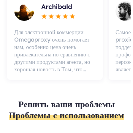
Archibald
Для электронной коммерции
Самое
Omegaproxy очень помогает
proxie
нам, особенно цена очень
поддер
привлекательна по сравнению с
профес
другими продуктами агента, но
персон
хорошая новость в Том, что
являет
качество агента очень
качест
эффективно и стоит
постав
использовать.
вниман
нет...
Решить ваши проблемы
Проблемы с использованием