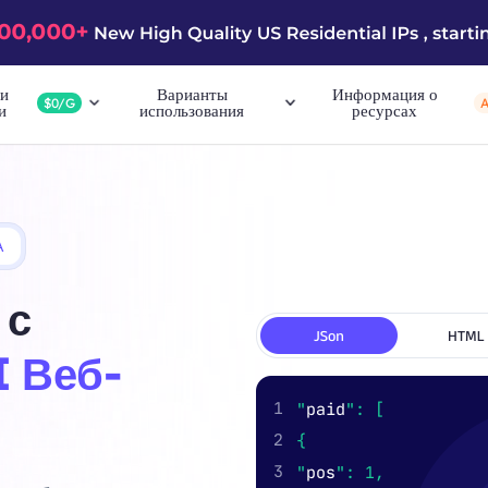
и
Варианты
Информация о
$0/G
и
использования
ресурсах
А
 с
I Веб-