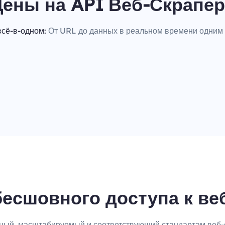
Цены на API Веб-Скрапер
сё-в-одном:
От URL до данных в реальном времени одним
бесшовного доступа к в
ный, масштабируемый и соответствующий стандартам веб-