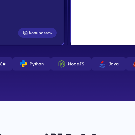
Копировать
C#
Python
NodeJS
Java