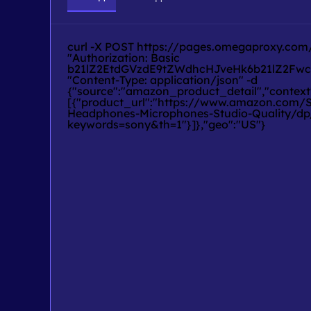
curl -X POST https://pages.omegaproxy.com/
"Authorization: Basic 
b21lZ2EtdGVzdE9tZWdhcHJveHk6b21lZ2Fwc
"Content-Type: application/json" -d 
{"source":"amazon_product_detail","context"
[{"product_url":"https://www.amazon.com
Headphones-Microphones-Studio-Quality/
keywords=sony&th=1"}]},"geo":"US"}