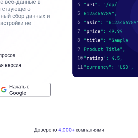
ые веб-данные в
етствующего
нный сбор данных и
астройки не
просов
ая версия
Начать с
Google
Доверено
4,000+
компаниями