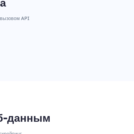
а
 вызовом API
еб-данным
скрейпинг