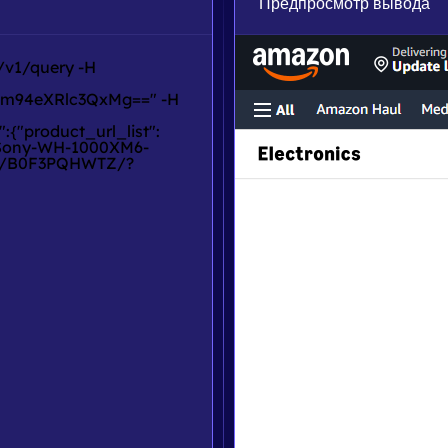
Предпросмотр вывода
v1/query -H 
m94eXRlc3QxMg==" -H 
:{"product_url_list":
/Sony-WH-1000XM6-
dp/B0F3PQHWTZ/?