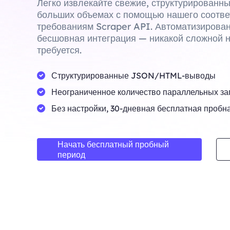
Легко извлекайте свежие, структурированн
больших объемах с помощью нашего соотв
требованиям Scraper API. Автоматизирова
бесшовная интеграция — никакой сложной н
требуется.
Структурированные JSON/HTML-выводы
Неограниченное количество параллельных за
Без настройки, 30-дневная бесплатная пробн
Начать бесплатный пробный
период