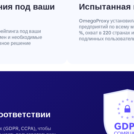
ия под ваши
Испытанная 
OmegaProxy установила 
предприятий по всему м
рейпинга под ваши
%, охват в 220 странах 
мен и необходимые
подлинных пользователь
вное решение
соответствии
х (GDPR, CCPA), чтобы