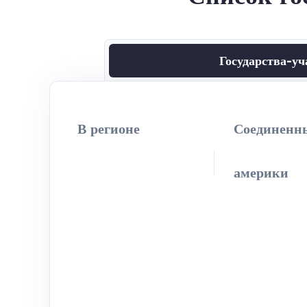
Государства-уч
В регионе
Соединенн
америки