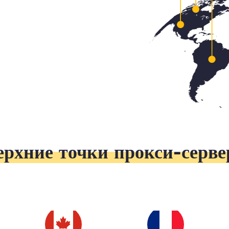
ерхние точки прокси-серве