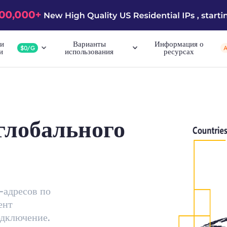
и
Варианты
Информация о
$0/G
и
использования
ресурсах
глобального
-адресов по
ент
одключение.