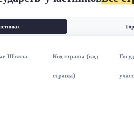
астники
Гор
ые Штаты
Код страны (код
Госу
страны)
учас