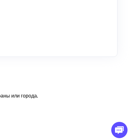
аны или города.
Свяжитесь с нами по
электронной почте
support@omegaproxy.com
Советы