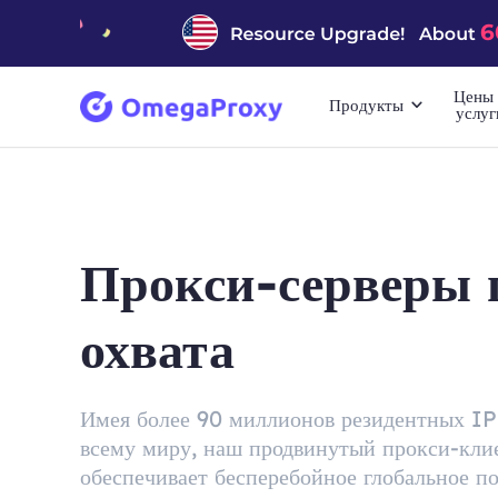
Цены 
Продукты
услуг
Прокси-серверы 
охвата
Имея более 90 миллионов резидентных IP
всему миру, наш продвинутый прокси-кли
обеспечивает бесперебойное глобальное п