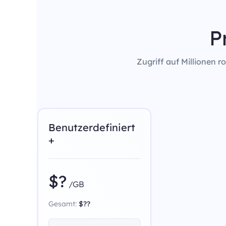
P
Zugriff auf Millionen 
Benutzerdefiniert
+
$?
/GB
Gesamt:
$??