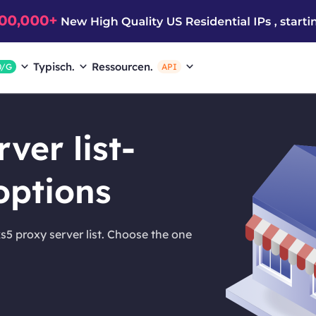
Typisch.
Ressourcen.
0/G
API
ver list-
options
s5 proxy server list. Choose the one