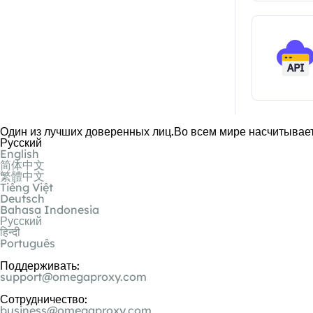
Один из лучших доверенных лиц.Во всем мире насчитывает
Русский
English
简体中文
繁體中文
Tiếng Việt
Deutsch
Bahasa Indonesia
Русский
हिन्दी
Português
Поддерживать:
support@omegaproxy.com
Сотрудничество:
business@omegaproxy.com