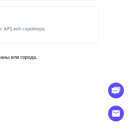
с API веб-скрейпера.
аны или города.
Свяжитесь с нами по
электронной почте
support@omegaproxy.com
Советы
Предоставьте свой
номер счета или
адрес электронной почты
Предоставлять
скриншоты или видео
, и
просто опишите проблему
Мы ответим на ваш вопрос в течение
24
часы