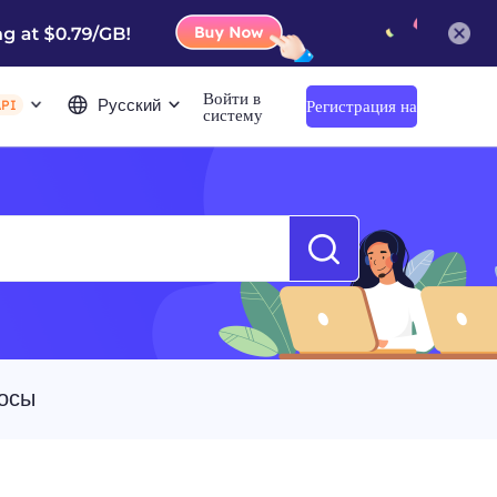
Войти в
Русский
Регистрация на
API
систему
сайте
осы