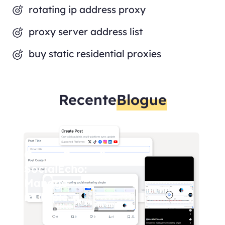
rotating ip address proxy
proxy server address list
buy static residential proxies
Recente
Blogue
OmegaProxy &
SocialEcho:
Manage
multiple
Facebook
accounts