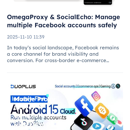
safely
OmegaProxy & SocialEcho: Manage
multiple Facebook accounts safely
2025-11-10 11:39
In today’s social landscape, Facebook remains
a core channel for brand visibility and
conversion. For cross-border e-commerce
brands, marketing agencies, and content teams,
managing multiple brand pages or regional
accounts has become standard practice. H
Mobile Proxy
Server: A
Comprehensive
Overview of