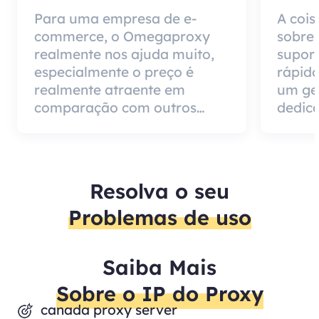
Para uma empresa de e-
A cois
commerce, o Omegaproxy
sobre
realmente nos ajuda muito,
suport
especialmente o preço é
rápido
realmente atraente em
um ge
comparação com outros
dedica
produtos do agente, mas a
impor
boa notícia é que a qualidade
de ser
do agente é muito eficaz e
pode 
vale a pena usar.
cliente
Resolva o seu
Problemas de uso
Saiba Mais
Sobre o IP do Proxy
canada proxy server