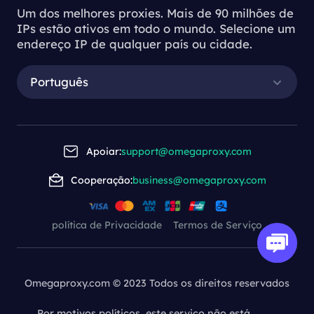
the Process of
Um dos melhores proxies. Mais de 90 milhões de
IPs estão ativos em todo o mundo. Selecione um
Downloading
endereço IP de qualquer país ou cidade.
Proxy Servers
Português
Understanding the Process of Downl
oading Proxy Servers
Apoiar:
support@omegaproxy.com
Cooperação:
business@omegaproxy.com
2023-11-23 14:37
This article delves into the process of
downloading a proxy server, highlighting the
política de Privacidade
Termos de Serviço
importance of these tools in improving online
security, privacy, and access to diverse content.
Omegaproxy.com © 2023 Todos os direitos reservados
Por motivos políticos, este serviço não está