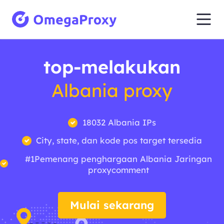
top-melakukan
Albania proxy
18032 Albania IPs
City, state, dan kode pos target tersedia
#1Pemenang penghargaan Albania Jaringan
proxycomment
Mulai sekarang