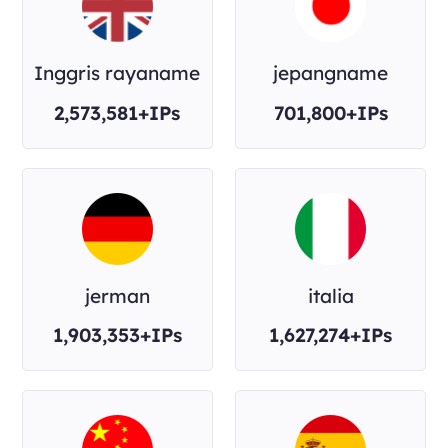
Inggris rayaname
jepangname
2,573,581+IPs
701,800+IPs
jerman
italia
1,903,353+IPs
1,627,274+IPs