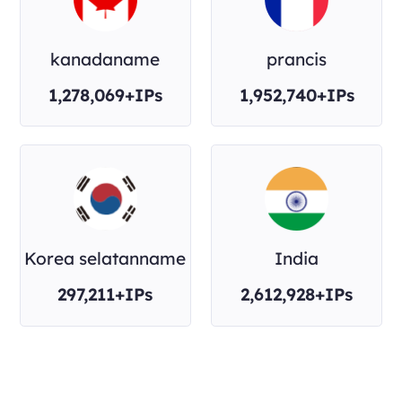
kanadaname
prancis
1,278,069+IPs
1,952,740+IPs
Korea selatanname
India
297,211+IPs
2,612,928+IPs