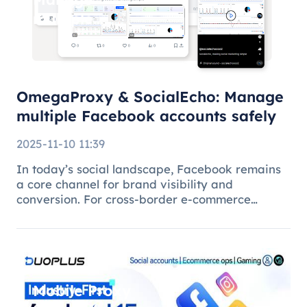
multiple
Facebook
accounts
safely
OmegaProxy & SocialEcho: Manage
multiple Facebook accounts safely
2025-11-10 11:39
In today’s social landscape, Facebook remains
a core channel for brand visibility and
conversion. For cross-border e-commerce
brands, marketing agencies, and content teams,
managing multiple brand pages or regional
accounts has become standard practice. H
Mobile Proxy