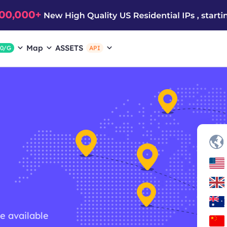
Map
ASSETS
$0/G
API
re available