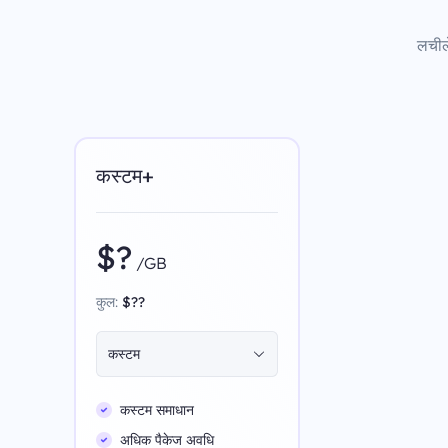
लचीले
कस्टम+
$?
/GB
कुल:
$??
कस्टम
कस्टम समाधान
अधिक पैकेज अवधि