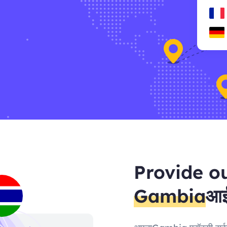
Provide o
Gambia
आई