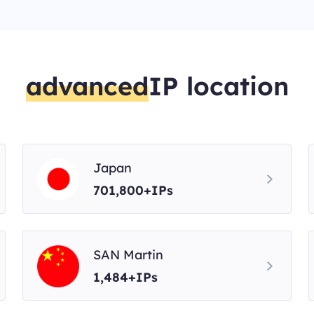
advanced
IP location
Japan
701,800+IPs
SAN Martin
1,484+IPs