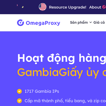
Sản phẩm
Giá cả
Hoạt động hàng
GambiaGiấy ủy 
1717 Gambia IPs
Cấp mã thành phố, tiểu bang, và zip c