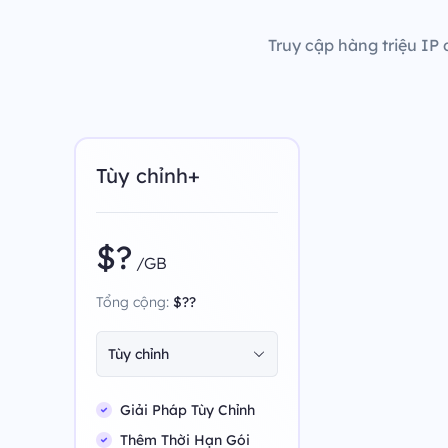
Truy cập hàng triệu IP 
Tùy chỉnh+
$?
/GB
Tổng cộng:
$??
Tùy chỉnh
Giải Pháp Tùy Chỉnh
Thêm Thời Hạn Gói