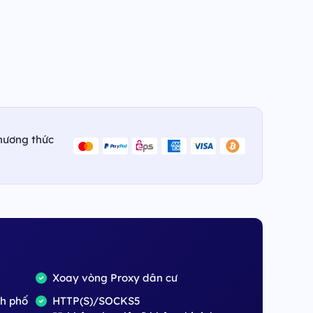
hương thức
Xoay vòng Proxy dân cư
nh phố
HTTP(S)/SOCKS5