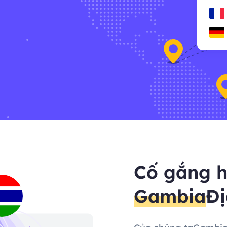
Cố gắng h
Gambia
Đị