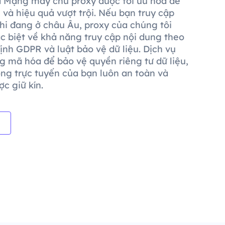
 Mạng máy chủ proxy được tối ưu hóa để
 và hiệu quả vượt trội. Nếu bạn truy cập
hi đang ở châu Âu, proxy của chúng tôi
ác biệt về khả năng truy cập nội dung theo
ịnh GDPR và luật bảo vệ dữ liệu. Dịch vụ
g mã hóa để bảo vệ quyền riêng tư dữ liệu,
ng trực tuyến của bạn luôn an toàn và
c giữ kín.