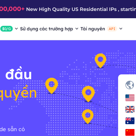
Sử dụng các trường hợp
Tài nguyên
$0/G
API
 đầu
quyền
ode sẵn có