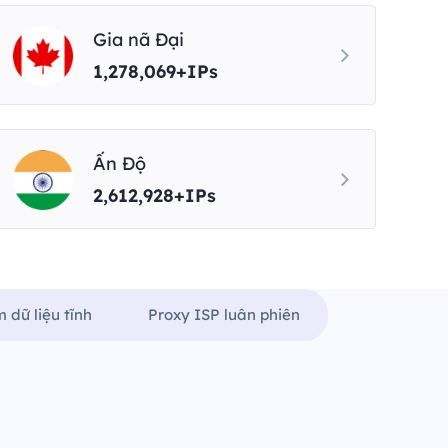
Gia nã Đại
1,278,069+IPs
Ấn Độ
2,612,928+IPs
 dữ liệu tĩnh
Proxy ISP luân phiên