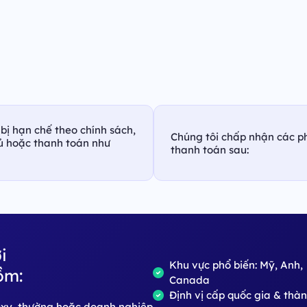
bị hạn chế theo chính sách,
Chúng tôi chấp nhận các p
hủ hoặc thanh toán như
thanh toán sau:
i
Khu vực phổ biến: Mỹ, Anh,
ồm:
Canada
Định vị cấp quốc gia & thà
roxy, thường hoặc doanh nghiệp