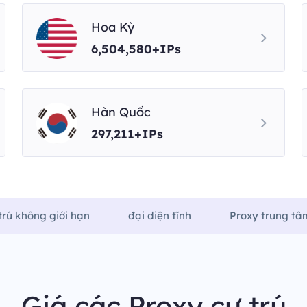
Hoa Kỳ
6,504,580+IPs
Hàn Quốc
297,211+IPs
trú không giới hạn
đại diện tĩnh
Proxy trung tâm
Giá các Proxy cư trú