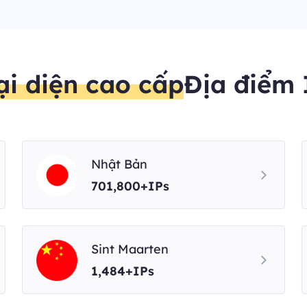
ại diện cao cấp
Địa điểm 
Nhật Bản
701,800+IPs
Sint Maarten
1,484+IPs