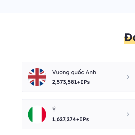
Đ
Vương quốc Anh
2,573,581+IPs
Ý
1,627,274+IPs