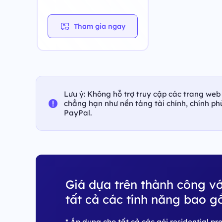
Tham gia ngay
Lưu ý: Không hỗ trợ truy cập các trang web 
chẳng hạn như nền tảng tài chính, chính p
PayPal.
Giá dựa trên thành công vớ
tất cả các tính năng bao g
* Áp dụng cho tất cả các gói residential p