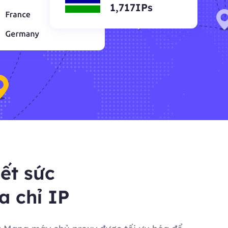
1,717IPs
ết sức
a chỉ IP