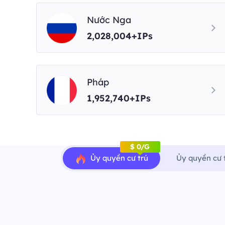
Nước Nga
2,028,004+IPs
Pháp
1,952,740+IPs
$ 0/G
Ủy quyền cư trú
Ủy quyền cư 