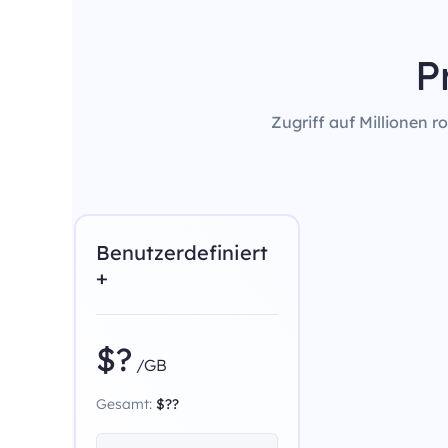
P
Zugriff auf Millionen 
Benutzerdefiniert
+
$?
/GB
Gesamt:
$??