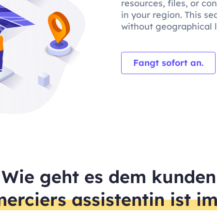
resources, files, or c
in your region. This s
without geographical li
Fangt sofort an.
Wie geht es dem kunden
erciers assistentin ist i