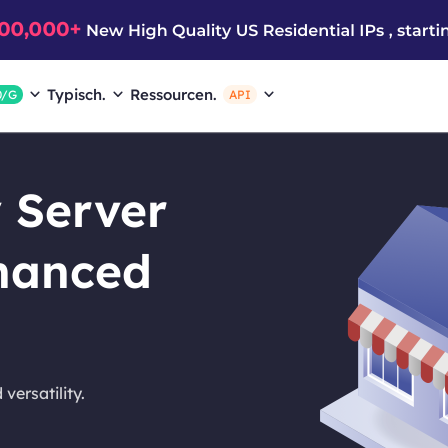
Typisch.
Ressourcen.
0/G
API
 Server
nhanced
d
versatility.