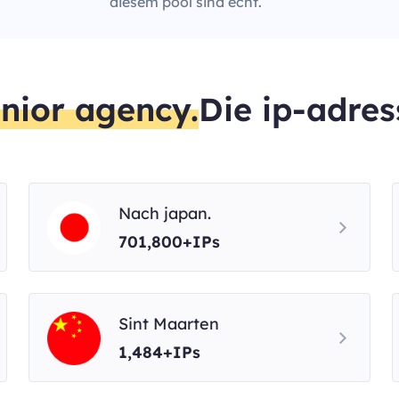
diesem pool sind echt.
nior agency.
Die ip-adres
Nach japan.
701,800+IPs
Sint Maarten
1,484+IPs