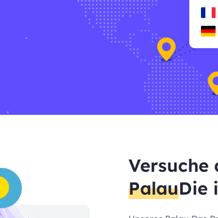
Versuche 
Palau
Die 