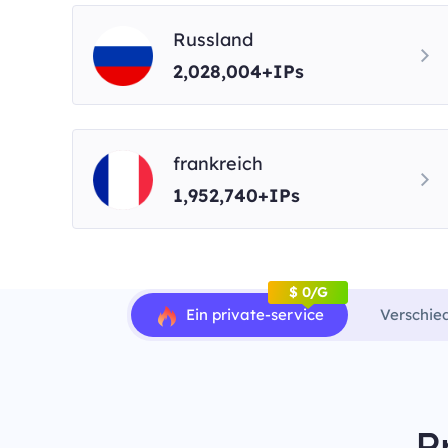
Russland
2,028,004+IPs
frankreich
1,952,740+IPs
$ 0/G
Ein private-service
Verschie
P