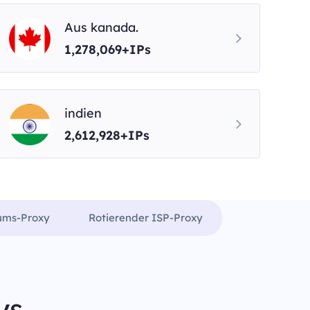
Aus kanada.
1,278,069+IPs
indien
2,612,928+IPs
rums-Proxy
Rotierender ISP-Proxy
ys