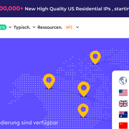
Typisch.
Ressourcen.
0/G
API
odierung sind verfügbar