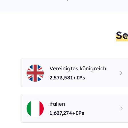
Se
Vereinigtes königreich
2,573,581+IPs
italien
1,627,274+IPs