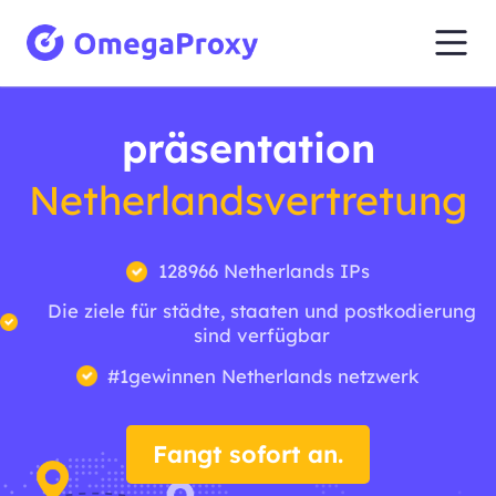
präsentation
Netherlandsvertretung
128966 Netherlands IPs
Die ziele für städte, staaten und postkodierung
sind verfügbar
#1gewinnen Netherlands netzwerk
Fangt sofort an.