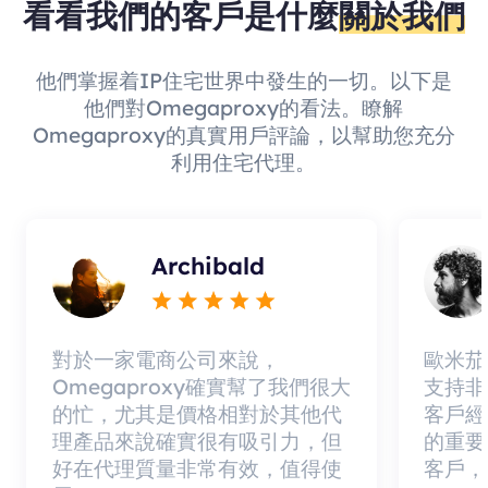
看看我們的客戶是什麼
關於我們
他們掌握着IP住宅世界中發生的一切。以下是
他們對Omegaproxy的看法。瞭解
Omegaproxy的真實用戶評論，以幫助您充分
利用住宅代理。
Archibald
對於一家電商公司來說，
歐米茄
Omegaproxy確實幫了我們很大
支持非
的忙，尤其是價格相對於其他代
客戶經
理產品來說確實很有吸引力，但
的重要
好在代理質量非常有效，值得使
客戶，