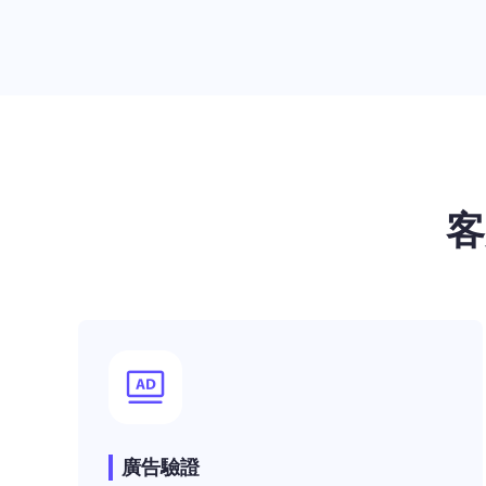
客
廣告驗證