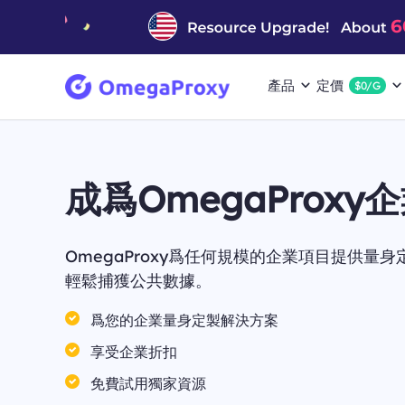
產品
定價
$0/G
成爲OmegaProxy
OmegaProxy爲任何規模的企業項目提供量
輕鬆捕獲公共數據。
爲您的企業量身定製解決方案
享受企業折扣
免費試用獨家資源