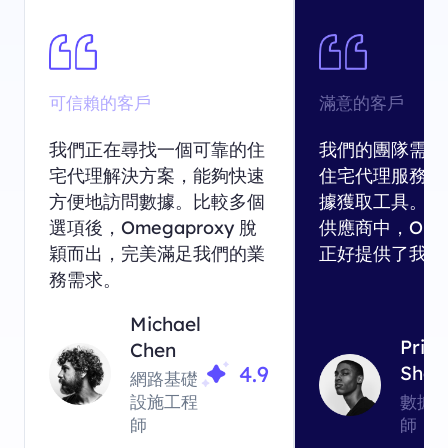
可信賴的客戶
滿意的客戶
我們正在尋找一個可靠的住
我們的團隊需要
宅代理解決方案，能夠快速
住宅代理服務結
方便地訪問數據。比較多個
據獲取工具。在
選項後，Omegaproxy 脫
供應商中，Omeg
穎而出，完美滿足我們的業
正好提供了我們
務需求。
Michael
Priy
Chen
4.9
Sha
網路基礎
設施工程
數據
師
師