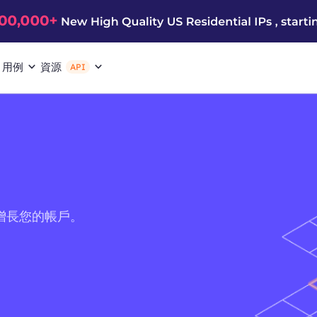
用例
資源
API
增長您的帳戶。