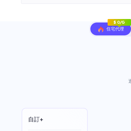
$ 0/G
住宅代理
自訂+