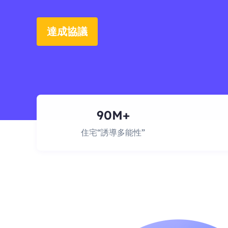
達成協議
90M+
住宅“誘導多能性”