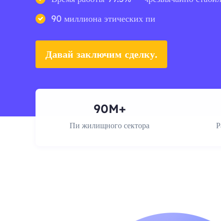
90 миллиона этических пи
Давай заключим сделку.
90M+
Пи жилищного сектора
Р