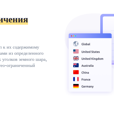
ичения
уп к их содержимому
цами из определенного
х уголков земного шара,
 гео-ограниченный