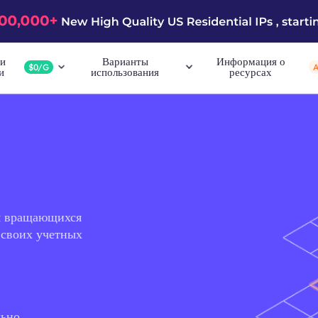
и
Варианты
Информация о
$0/G
и
использования
ресурсах
м вращающихся
 своих учетных
льно