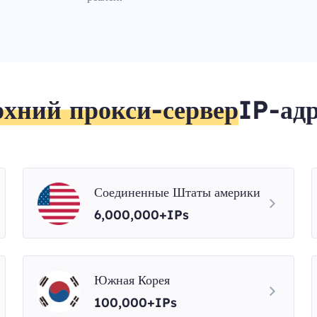
рхний прокси-сервер
IP-адр
Соединенные Штаты америки
6,000,000+IPs
Южная Корея
100,000+IPs