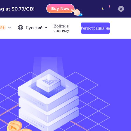
Войти в
Русский
Регистрация на
API
систему
сайте