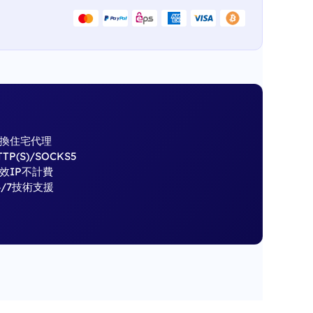
換住宅代理
TTP(S)/SOCKS5
效IP不計費
4/7技術支援