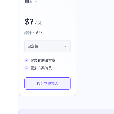
自訂+
$?
/GB
總計：
$??
自定義
客製化解決方案
更多方案時長
立即加入