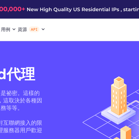
用例
資源
API
ted代理
不是祕密。這樣的
更好，這取決於各種因
服務等等。
它對互聯網接入的限
受代理服務器用戶歡迎