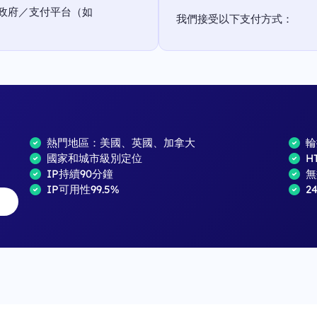
政府／支付平台（如
我們接受以下支付方式：
熱門地區：美國、英國、加拿大
輪
國家和城市級別定位
H
IP持續90分鐘
無
IP可用性99.5%
2