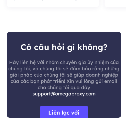
tốt là chất lượng đại lý rất
cung c
hiệu quả và đáng sử dụng.
nó có 
khách 
Có câu hỏi gì không?
Hãy liên hệ với nhóm chuyên gia ủy nhiệm của
chúng tôi, và chúng tôi sẽ đảm bảo rằng những
giải pháp của chúng tôi sẽ giúp doanh nghiệp
của các bạn phát triển! Xin vui lòng gửi email
cho chúng tôi qua đây
support@omegaproxy.com
Liên lạc với
chúng tôi.