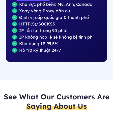
Khu vực phổ biến: Mỹ, Anh, Canada
Xoay vòng Proxy dân cư
Định vị cấp quốc gia & thành phố
HTTP(S)/SOCKS5
IP tồn tại trong 90 phút
IP không hợp lệ sẽ không bị tính phí
Khả dụng IP 99,5%
Hỗ trợ kỹ thuật 24/7
See What Our Customers Are
Saying About Us