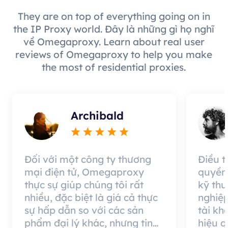
They are on top of everything going on in
the IP Proxy world. Đây là những gì họ nghĩ
về Omegaproxy. Learn about real user
reviews of Omegaproxy to help you make
the most of residential proxies.
Archibald
Đối với một công ty thương
Điều 
mại điện tử, Omegaproxy
quyền
thực sự giúp chúng tôi rất
kỹ thu
nhiều, đặc biệt là giá cả thực
nghiệp
sự hấp dẫn so với các sản
tài kh
phẩm đại lý khác, nhưng tin
hiệu 