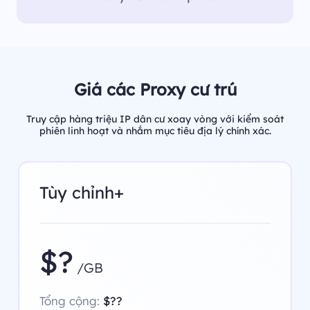
Giá các Proxy cư trú
Truy cập hàng triệu IP dân cư xoay vòng với kiểm soát
phiên linh hoạt và nhắm mục tiêu địa lý chính xác.
Tùy chỉnh+
$?
/GB
Tổng cộng:
$??