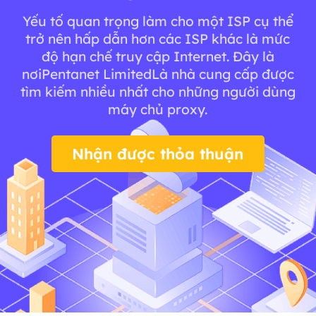
Yếu tố quan trọng làm cho một ISP cụ thể
trở nên hấp dẫn hơn các ISP khác là mức
độ hạn chế truy cập Internet. Đây là
nơiPentanet LimitedLà nhà cung cấp được
tìm kiếm nhiều nhất cho những người dùng
máy chủ proxy.
Nhận được thỏa thuận