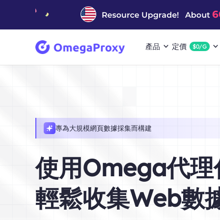
產品
定價
$0/G
專為大規模網頁數據採集而構建
使用Omega代
輕鬆收集Web數