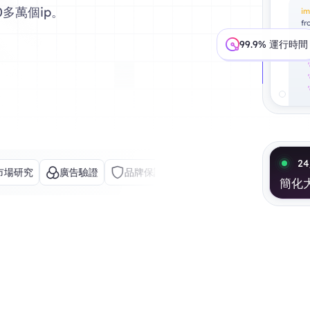
多萬個ip。
im
fr
pa
99.9% 運行時間
2
究
廣告驗證
品牌保護
網頁抓取
社交媒體
AI
簡化