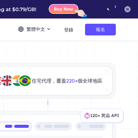
繁體中文
報名
登錄
住宅代理，覆蓋
220+
個全球地區
120+ 爬蟲 API