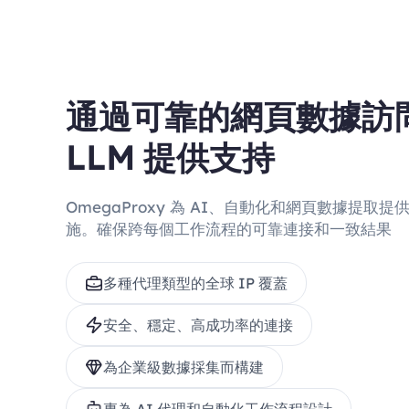
Search
Amazon
TikT
S
A
T
Results
Products
Prod
通過可靠的網頁數據訪問為
LLM 提供支持
OmegaProxy 為 AI、自動化和網頁數據提取
施。確保跨每個工作流程的可靠連接和一致結果
多種代理類型的全球 IP 覆蓋
安全、穩定、高成功率的連接
為企業級數據採集而構建