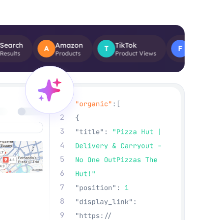
Amazon
TikTok
Facebook
A
T
F
Products
Product Views
Post Reviews