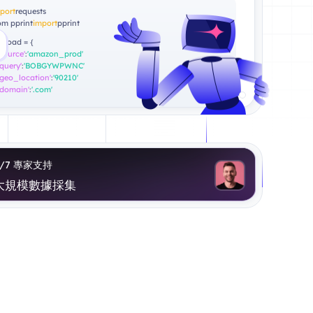
port
requests
om pprint
import
pprint
yload = {
'source'
:
'amazon_prod'
'query'
:
'BOBGYWPWNC'
'geo_location'
:
'90210'
'domain'
:
'.com'
4/7 專家支持
數據
大規模數據採集