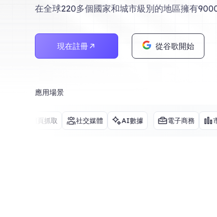
在全球220多個國家和城市級別的地區擁有9000
現在註冊
從谷歌開始
應用場景
網頁抓取
社交媒體
AI數據
電子商務
市場研