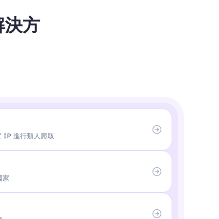
解決方
真實 IP 進行類人爬取
國家