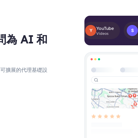
ok
Facebook
YouTube
Search
F
Y
S
uct Views
Post Reviews
Videos
Results
 AI 和
提供可擴展的代理基礎設