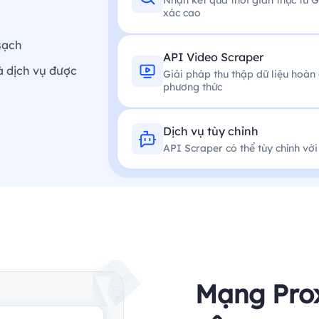
Nhận kết quả thời gian thực từ 
xác cao
 sạch
API Video Scraper
à dịch vụ được
Giải pháp thu thập dữ liệu hoàn c
phương thức
Dịch vụ tùy chỉnh
API Scraper có thể tùy chỉnh với
Mạng Prox