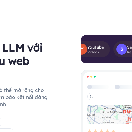
 LLM với
Facebook
YouTube
Search
F
Y
S
Views
Post Reviews
Videos
Results
ệu web
ó thể mở rộng cho
ảm bảo kết nối đáng
ình