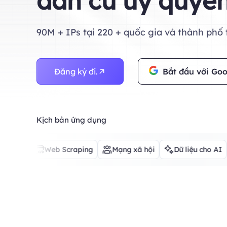
dân cư ủy quy
90M + IPs tại 220 + quốc gia và thành phố t
Đăng ký đi.
Bắt đầu với Goo
Kịch bản ứng dụng
Web Scraping
Mạng xã hội
Dữ liệu cho AI
Thư