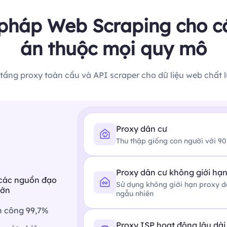
 pháp Web Scraping cho c
án thuộc mọi quy mô
 tầng proxy toàn cầu và API scraper cho dữ liệu web chất 
Proxy dân cư
Thu thập giống con người với 90M
Proxy dân cư không giới hạ
 các nguồn đạo
Sử dụng không giới hạn proxy dâ
lớn
ngẫu nhiên
nh công 99,7%
Proxy ISP hoạt động lâu dài