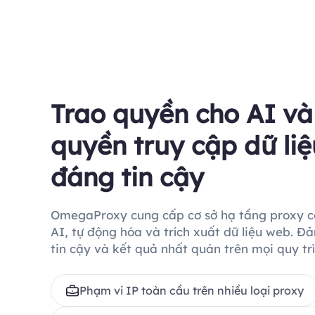
Trao quyền cho AI và
Search
Amazon
TikTok
S
A
T
Results
Products
Product 
quyền truy cập dữ li
đáng tin cậy
OmegaProxy cung cấp cơ sở hạ tầng proxy c
AI, tự động hóa và trích xuất dữ liệu web. Đ
tin cậy và kết quả nhất quán trên mọi quy tr
Phạm vi IP toàn cầu trên nhiều loại proxy