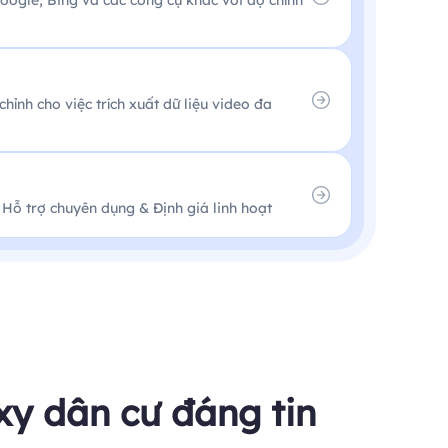
Google, Bing và các công cụ khác với độ chính
hỉnh cho việc trích xuất dữ liệu video đa
 Hỗ trợ chuyên dụng & Định giá linh hoạt
y dân cư đáng tin