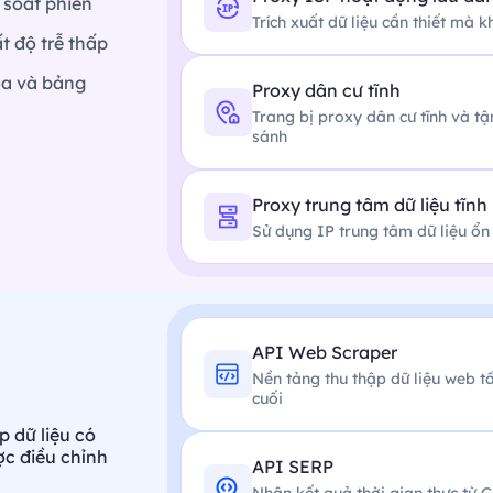
 soát phiên
Trích xuất dữ liệu cần thiết mà 
t độ trễ thấp
óa và bảng
Proxy dân cư tĩnh
Trang bị proxy dân cư tĩnh và t
sánh
Proxy trung tâm dữ liệu tĩnh
Sử dụng IP trung tâm dữ liệu ổn
API Web Scraper
Nền tảng thu thập dữ liệu web tấ
cuối
p dữ liệu có
ợc điều chỉnh
API SERP