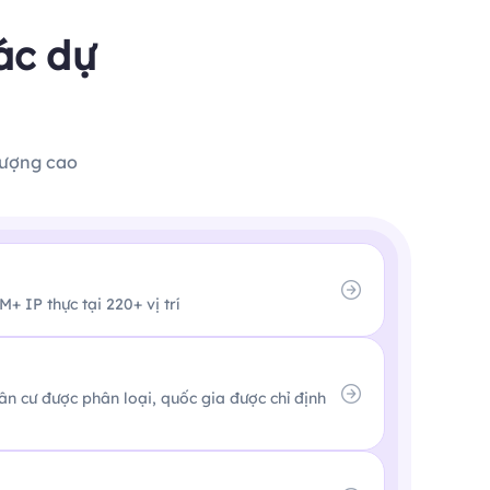
ác dự
lượng cao
+ IP thực tại 220+ vị trí
n
n cư được phân loại, quốc gia được chỉ định