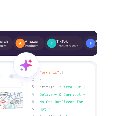
Amazon
TikTok
Facebook
A
T
F
Y
Products
Product Views
Post Reviews