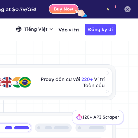
Tiếng Việt
Đăng ký đi
Vào vị trí
Proxy dân cư với
220+
Vị trí
Toàn cầu
120+ API Scraper