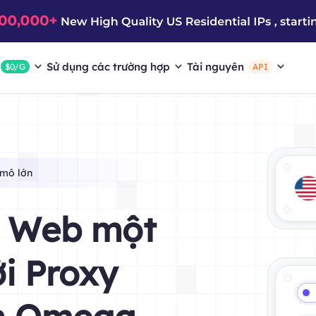
Sử dụng các trường hợp
Tài nguyên
$0/G
API
 mô lớn
u Web một
i Proxy