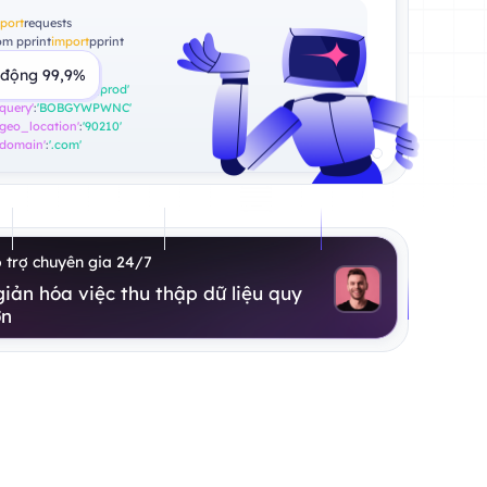
port
requests
om pprint
import
pprint
yload = {
 động 99,9%
'source'
:
'amazon_prod'
'query'
:
'BOBGYWPWNC'
'geo_location'
:
'90210'
'domain'
:
'.com'
 trợ chuyên gia 24/7
iản hóa việc thu thập dữ liệu quy
ớn
áo
Bảo vệ thương hiệu
Web Scraping
Mạng xã hội