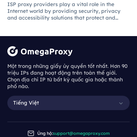
ISP proxy providers play a vital role in the
Internet world by providing security, privacy
and accessibility solutions that protect and
facilitate the online environment for users and
businesses.
Understanding
the Process of
Một trong những giấy ủy quyền tốt nhất. Hơn 90
triệu IPs đang hoạt động trên toàn thế giới.
Downloading
Chọn địa chỉ IP từ bất kỳ quốc gia hoặc thành
Proxy Servers
phố nào.
Tiếng Việt
Understanding the Process of Downl
oading Proxy Servers
Ủng hộ:
support@omegaproxy.com