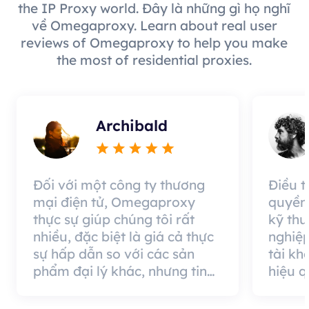
the IP Proxy world. Đây là những gì họ nghĩ
về Omegaproxy. Learn about real user
reviews of Omegaproxy to help you make
the most of residential proxies.
Archibald
Đối với một công ty thương
Điều 
mại điện tử, Omegaproxy
quyền
thực sự giúp chúng tôi rất
kỹ thu
nhiều, đặc biệt là giá cả thực
nghiệp
sự hấp dẫn so với các sản
tài kh
phẩm đại lý khác, nhưng tin
hiệu 
tốt là chất lượng đại lý rất
cung c
hiệu quả và đáng sử dụng.
nó có 