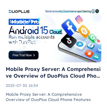
managing multiple brand pages or regional
accounts has become standard practice. H
Mobile Proxy
Server: A
Comprehensive
Overview of
DuoPlus Cloud
Phone F
Mobile Proxy Server: A Comprehensi
ve Overview of DuoPlus Cloud Phon
e F
2025-07-30 16:34
Mobile Proxy Server: A Comprehensive
Overview of DuoPlus Cloud Phone Features