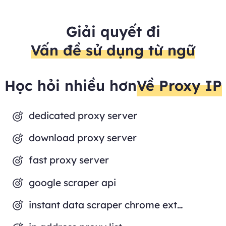
khách 
Giải quyết đi
Vấn đề sử dụng từ ngữ
Học hỏi nhiều hơn
Về Proxy IP
dedicated proxy server
download proxy server
fast proxy server
google scraper api
instant data scraper chrome extension