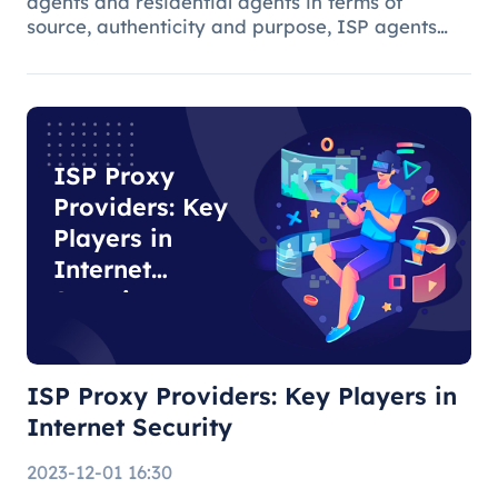
agents and residential agents in terms of
source, authenticity and purpose, ISP agents
are suitable for general Internet use, while
residential agents play an important role in
specific tasks due to their auth
ISP Proxy
Providers: Key
Players in
Internet
Security
ISP Proxy Providers: Key Players in
Internet Security
2023-12-01 16:30