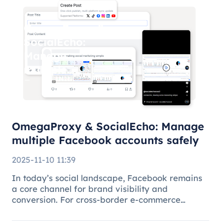
OmegaProxy &
SocialEcho:
Manage
multiple
Facebook
accounts
safely
OmegaProxy & SocialEcho: Manage
multiple Facebook accounts safely
2025-11-10 11:39
In today’s social landscape, Facebook remains
a core channel for brand visibility and
conversion. For cross-border e-commerce
brands, marketing agencies, and content teams,